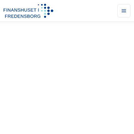
Ope
men