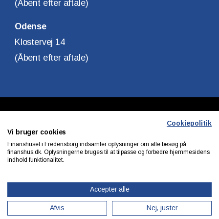
(Åbent efter aftale)
Odense
Klostervej 14
(Åbent efter aftale)
Copyright © Finanshuset i Fredensborg A/S
Cookiepolitik
Vi bruger cookies
CVR. Nr. 10140315
Finanshuset i Fredensborg indsamler oplysninger om alle besøg på
finanshus.dk. Oplysningerne bruges til at tilpasse og forbedre hjemmesidens
indhold funktionalitet.
Privatlivs & cookiepolitik
Accepter alle
Afvis
Nej, juster