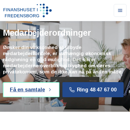
Ope
men
Medarbejderordninger
Ønsker din virksomhed at tilbyde
medarbejderfordele, er uafhængig økonomisk
rådgivning en god mulighed. Det sikrer
medarbejderne overblik og tryghed om deres
privatøkonomi, som de ikke kan nå på anden måde.
Få en samtale
Ring 48 47 67 00