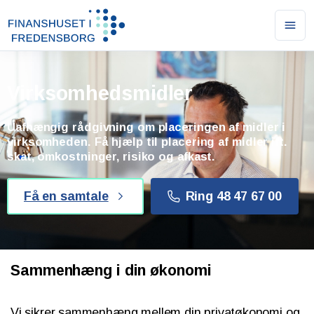
Ope
men
Virksomhedsmidler
Uafhængig rådgivning om placeringen af midler i
virksomheden. Få hjælp til placering af midler ift.
skat, omkostninger, risiko og afkast.
Få en samtale
Ring 48 47 67 00
Sammenhæng i din økonomi
Vi sikrer sammenhæng mellem din privatøkonomi og