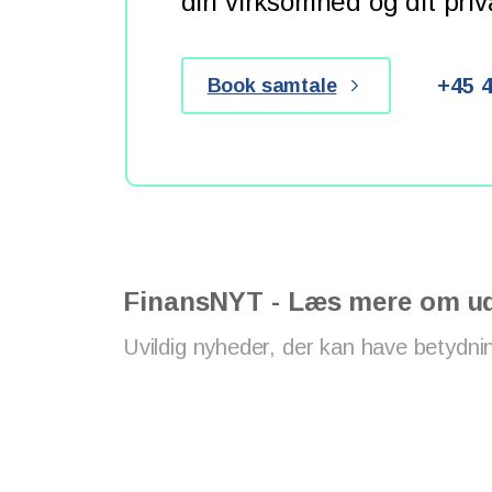
din virksomhed og dit priva
+45 4
Book samtale
FinansNYT - Læs mere om ud
Uvildig nyheder, der kan have betydni