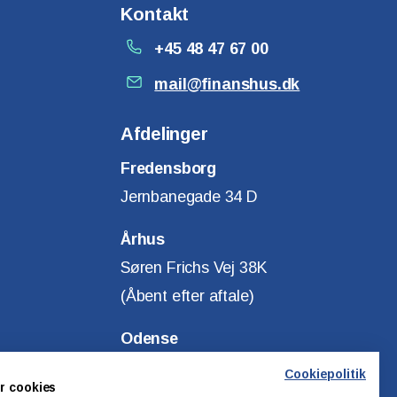
Kontakt
+45 48 47 67 00
mail@finanshus.dk
Afdelinger
Fredensborg
Jernbanegade 34 D
Århus
Søren Frichs Vej 38K
(Åbent efter aftale)
Odense
Klostervej 14
Cookiepolitik
r cookies
(Åbent efter aftale)