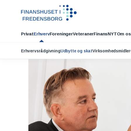
Privat
Erhverv
Foreninger
Veteraner
FinansNYT
Om os
Erhvervsrådgivning
Udbytte og skat
Virksomhedsmidler