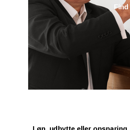
Find
Løn, udbytte eller opsparing 