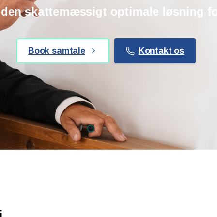
 den skattemæssigt optimale løsning fo
Book samtale
Kontakt os
i