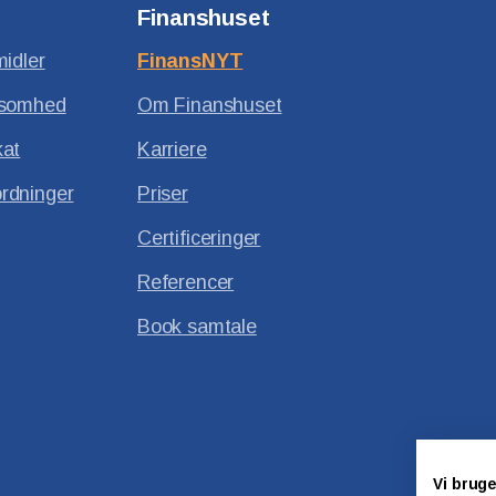
Finanshuset
midler
FinansNYT
ksomhed
Om Finanshuset
kat
Karriere
rdninger
Priser
Certificeringer
Referencer
Book samtale
Vi bruge