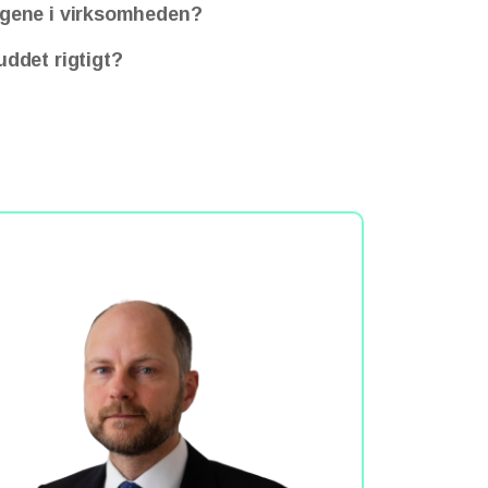
ngene i virksomheden?
uddet rigtigt?