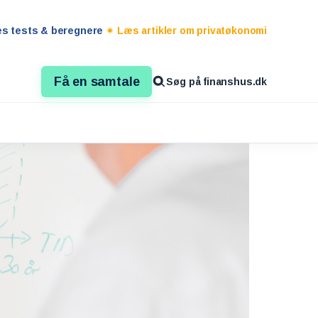
es tests & beregnere
Læs artikler om privatøkonomi
Få en samtale
Søg på finanshus.dk