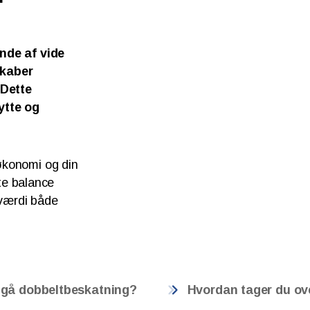
nde af vide
skaber
Dette
ytte og
økonomi og din
tte balance
 værdi både
dgå dobbeltbeskatning?
Hvordan tager du ov