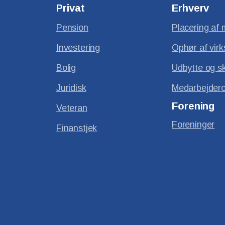
Privat
Erhverv
Pension
Placering af 
Investering
Ophør af vir
Bolig
Udbytte og s
Juridisk
Medarbejdero
Forening
Veteran
Foreninger
Finanstjek