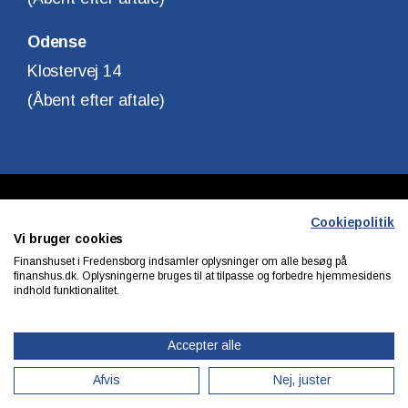
Odense
Klostervej 14
(Åbent efter aftale)
Copyright © Finanshuset i Fredensborg A/S
Cookiepolitik
Vi bruger cookies
CVR. Nr. 10140315
Finanshuset i Fredensborg indsamler oplysninger om alle besøg på
finanshus.dk. Oplysningerne bruges til at tilpasse og forbedre hjemmesidens
indhold funktionalitet.
Privatlivs & cookiepolitik
Accepter alle
Afvis
Nej, juster