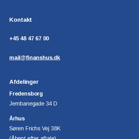
Kontakt
+45 48 47 67 00
mail@finanshus.dk
Afdelinger
Fredensborg
Jernbanegade 34 D
Århus
Søren Frichs Vej 38K
(Åbent efter aftale)