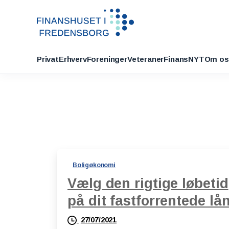
Privat
Erhverv
Foreninger
Veteraner
FinansNYT
Om os
Boligøkonomi
Vælg den rigtige løbetid
på dit fastforrentede lå
27/07/2021