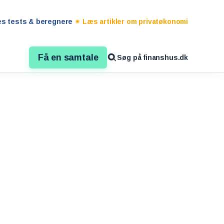
es tests & beregnere
Læs artikler om privatøkonomi
Få en samtale
Søg på finanshus.dk