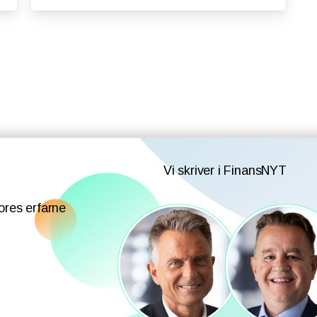
Vi skriver i FinansNYT
ores erfarne