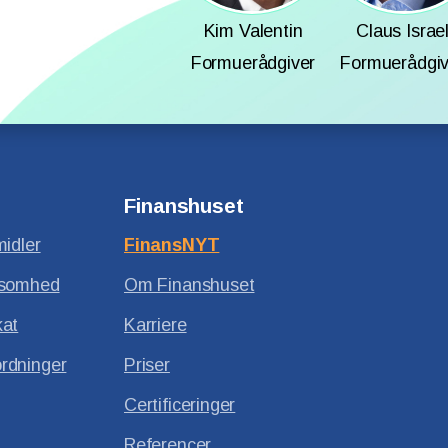
Kim Valentin
Claus Israe
Formuerådgiver
Formuerådgiv
Finanshuset
midler
FinansNYT
ksomhed
Om Finanshuset
kat
Karriere
rdninger
Priser
Certificeringer
Referencer