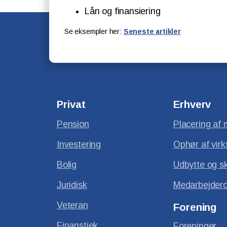
Lån og finansiering
Se eksempler her:
Seneste artikler
Privat
Erhverv
Pension
Placering af 
Investering
Ophør af vir
Bolig
Udbytte og s
Juridisk
Medarbejdero
Veteran
Forening
Finanstjek
Foreninger