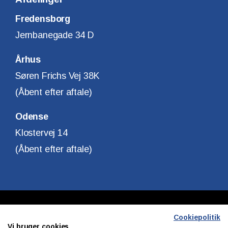
Fredensborg
Jernbanegade 34 D
Århus
Søren Frichs Vej 38K
(Åbent efter aftale)
Odense
Klostervej 14
(Åbent efter aftale)
Copyright © Finanshuset i Fredensborg A/S
Cookiepolitik
Vi bruger cookies