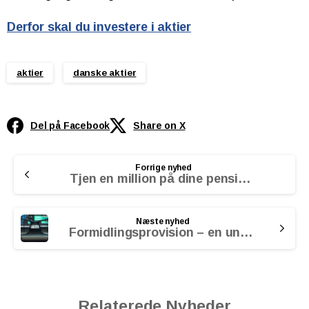
Derfor skal du investere i aktier
aktier
danske aktier
Del på Facebook
Share on X
Continue
Forrige nyhed
Reading
Tjen en million på dine pensioner
Næste nyhed
Formidlingsprovision – en unødvendig omkostning
Relaterede Nyheder