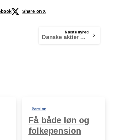
ebook
Share on X
Næste nyhed
Danske aktier sætter rekord
Pension
Få både løn og
folkepension