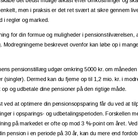
 skabe det bedst mulige afkast efter omkostninger og s
r enkelt, men i praksis er det ret svært at sikre gennem l
 i regler og marked.
ning for din formue og muligheder i pensionstilværelsen, 
. Modregningerne beskrevet ovenfor kan løbe op i mang
nens pensionstillæg udgør omkring 5000 kr. om måneden e
 (singler). Dermed kan du fjerne op til 1,2 mio. kr. i mod
gt op og udbetale dine pensioner på den rigtige måde.
t ved at optimere din pensionsopsparing får du ved at til
ger i opsparings- og udbetalingsperioden. Forskellen mel
dning på markedet er ofte op mod 3 %-point om året. Ved
n pension i en periode på 30 år, kan du mere end fordobl