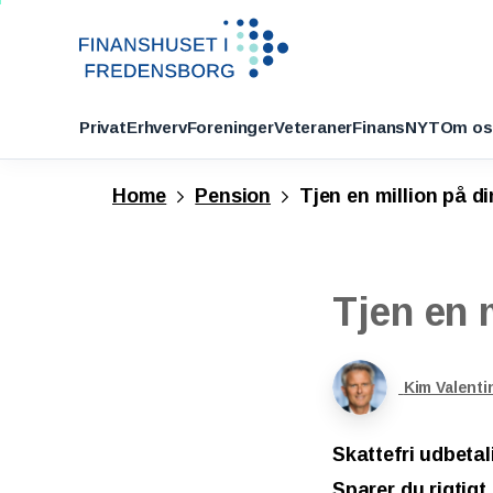
Privat
Erhverv
Foreninger
Veteraner
FinansNYT
Om os
Home
Pension
Tjen en million på d
Tjen
en
Kim Valenti
Skattefri udbeta
Sparer du rigtigt