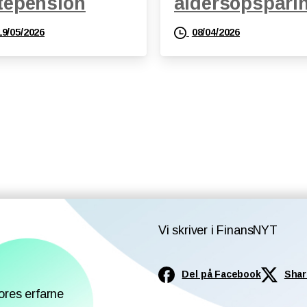
tepension
aldersopspari
19/05/2026
08/04/2026
Vi skriver i FinansNYT
Del på Facebook
Shar
ores erfarne