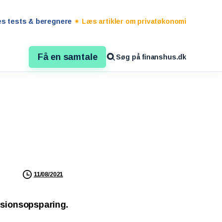
es tests & beregnere
Læs artikler om privatøkonomi
Få en samtale
Søg på finanshus.dk
11/08/2021
nsionsopsparing.