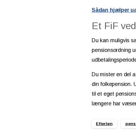
Sådan hjælper u
Et FiF ved
Du kan muligvis s
pensionsordning u
udbetalingsperiod
Du mister en del a
din folkepension.
til et eget pensio
længere har væsentl
Efterløn
pens