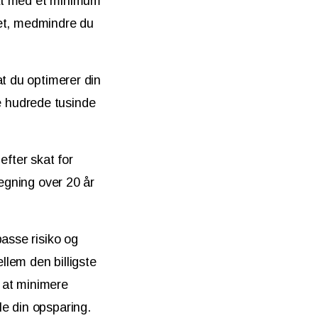
kat med et minimum
ivet, medmindre du
at du optimerer din
e hudrede tusinde
fter skat for
regning over 20 år
passe risiko og
lem den billigste
 at minimere
e din opsparing.