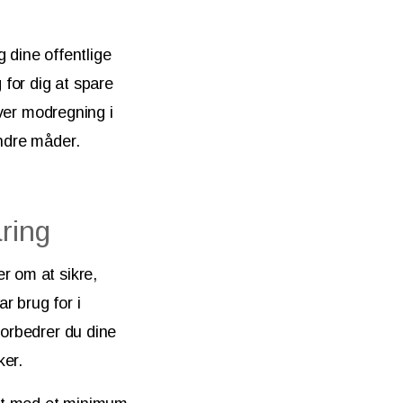
 dine offentlige
for dig at spare
ver modregning i
andre måder.
ring
r om at sikre,
r brug for i
forbedrer du dine
ker.