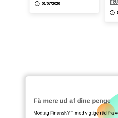
ra
01/07/2026
Få mere ud af dine penge
Modtag FinansNYT med vigtige råd fra v