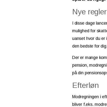
Nye regle
I disse dage lancer
mulighed for skatte
uanset hvor du er i
den bedste for dig
Der er mange kompli
pension, modregnin
på din pensionsopsp
Efterløn
Modregningen i eft
bliver f.eks. mod