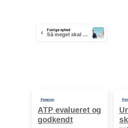
Continue
Forrige nyhed
Så meget skal du tjene for at købe hus
Reading
Pension
Pen
ATP evalueret og
Un
godkendt
sk