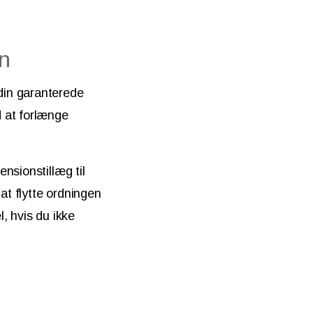
on
din garanterede
d at forlænge
nsionstillæg til
t flytte ordningen
, hvis du ikke