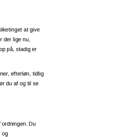
olketinget at give
r der lige nu,
op på, stadig er
r, efterløn, tidlig
r du af og til se
f ordningen. Du
r og