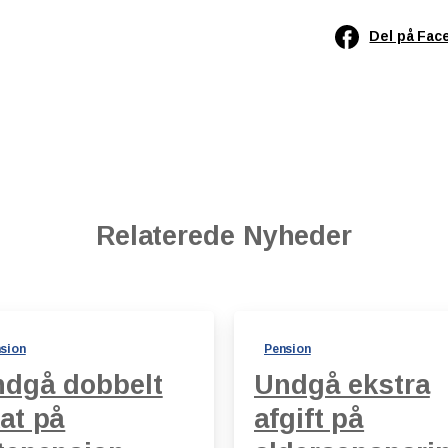
Del på Fac
Relaterede Nyheder
sion
Pension
dgå dobbelt
Undgå ekstra
at på
afgift på