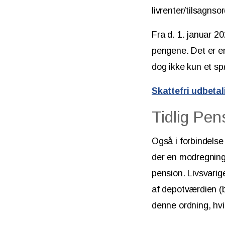
livrenter/tilsagnso
Fra d. 1. januar 20
pengene. Det er en
dog ikke kun et sp
Skattefri udbetal
Tidlig Pen
Også i forbindels
der en modregnings
pension. Livsvari
af depotværdien (
denne ordning, hvi