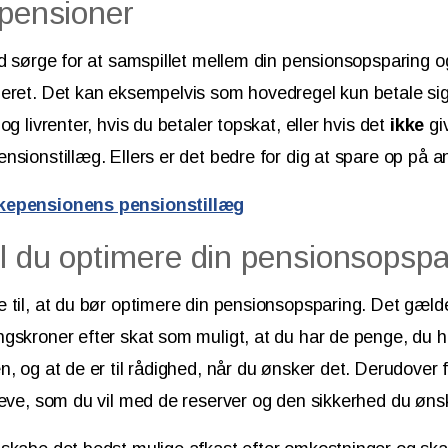
 pensioner
id sørge for at samspillet mellem din pensionsopsparing og
eret. Det kan eksempelvis som hovedregel kun betale sig 
og livrenter, hvis du betaler topskat, eller hvis det
ikke
gi
nsionstillæg. Ellers er det bedre for dig at spare op på 
kepensionens pensionstillæg
l du optimere din pensionsopspa
 til, at du bør optimere din pensionsopsparing. Det gælde
gskroner efter skat som muligt, at du har de penge, du ha
n, og at de er til rådighed, når du ønsker det. Derudover 
leve, som du vil med de reserver og den sikkerhed du øns