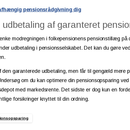
afhængig pensionsrådgivning dig
 udbetaling af garanteret pensi
ænke modregningen i folkepensionens pensionstillæg på 
nder udbetaling i pensionsselskabet. Det kan du gøre ve
en.
f den garanterede udbetaling, men får til gengæld mere pe
 Undersøg om du kan optimere din pensionsopsparing ved a
nsdepot med markedsrente. Det sidste er dog kun en fordel
ige forsikringer knyttet til din ordning.
ionsopsparing