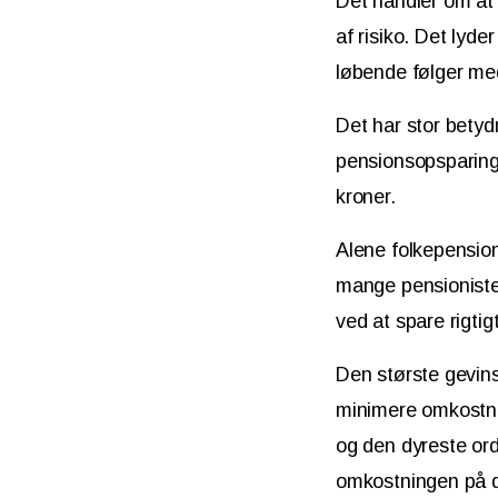
Det handler om at
af risiko. Det lyde
løbende følger med
Det har stor betyd
pensionsopsparing
kroner.
Alene folkepensio
mange pensionister
ved at spare rigti
Den største gevins
minimere omkostnin
og den dyreste or
omkostningen på di