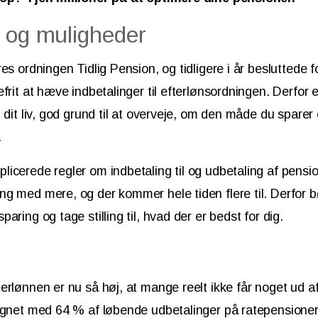
r og muligheder
es ordningen Tidlig Pension, og tidligere i år besluttede f
frit at hæve indbetalinger til efterlønsordningen. Derfor e
 dit liv, god grund til at overveje, om den måde du sparer 
.
cerede regler om indbetaling til og udbetaling af pensione
g med mere, og der kommer hele tiden flere til. Derfor bø
aring og tage stilling til, hvad der er bedst for dig.
erlønnen er nu så høj, at mange reelt ikke får noget ud a
regnet med 64 % af løbende udbetalinger på ratepensione