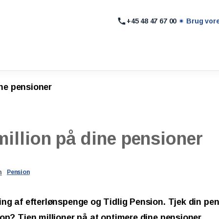
+45 48 47 67 00
Brug vor
ine pensioner
million
på
dine
pensioner
n
Pension
ling af efterlønspenge og Tidlig Pension. Tjek din pe
 op? Tjen millioner på at optimere dine pensioner.