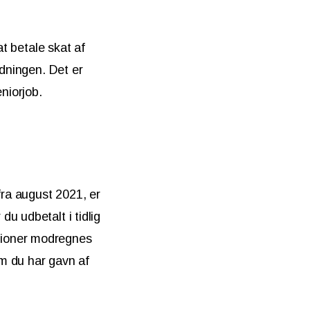
at betale skat af
rdningen. Det er
niorjob.
ra august 2021, er
u udbetalt i tidlig
sioner modregnes
m du har gavn af