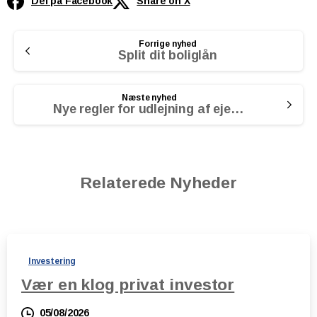
Del på Facebook
Share on X
Continue
Forrige nyhed
Reading
Split dit boliglån
Næste nyhed
Nye regler for udlejning af ejerbolig
Relaterede Nyheder
Investering
Vær en klog privat investor
05/08/2026