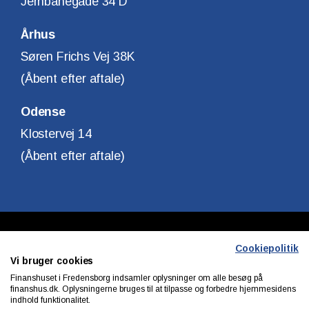
Jernbanegade 34 D
Århus
Søren Frichs Vej 38K
(Åbent efter aftale)
Odense
Klostervej 14
(Åbent efter aftale)
Copyright © Finanshuset i Fredensborg A/S
Cookiepolitik
Vi bruger cookies
CVR. Nr. 10140315
Finanshuset i Fredensborg indsamler oplysninger om alle besøg på
finanshus.dk. Oplysningerne bruges til at tilpasse og forbedre hjemmesidens
indhold funktionalitet.