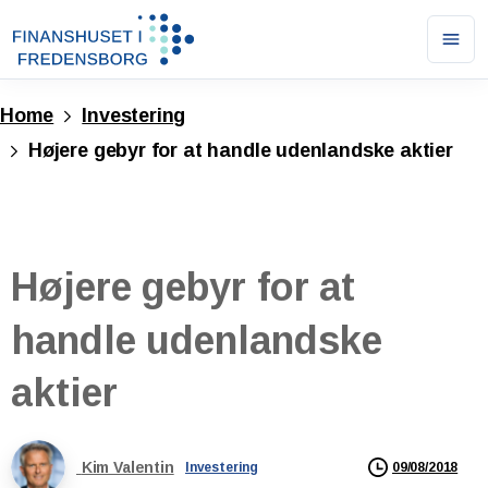
Ope
men
Home
Investering
Højere gebyr for at handle udenlandske aktier
Højere
gebyr
for
at
handle
udenlandske
aktier
Kim Valentin
09/08/2018
Investering