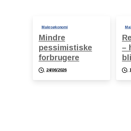
Makroøkonomi
Ma
Mindre
Re
pessimistiske
– 
forbrugere
bl
24/06/2026