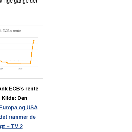
illige gange det
nk ECB’s rente
. Kilde: Den
Europa og USA
g det rammer de
igt – TV 2