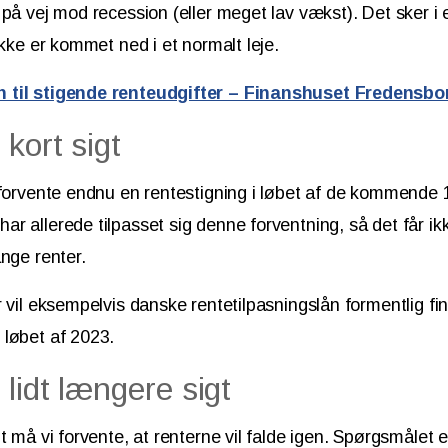
 på vej mod recession (eller meget lav vækst). Det sker i e
ikke er kommet ned i et normalt leje.
 til stigende renteudgifter – Finanshuset Fredensbo
kort sigt
 forvente endnu en rentestigning i løbet af de kommende
r allerede tilpasset sig denne forventning, så det får ik
ange renter.
 vil eksempelvis danske rentetilpasningslån formentlig find
 løbet af 2023.
lidt længere sigt
t må vi forvente, at renterne vil falde igen. Spørgsmålet e