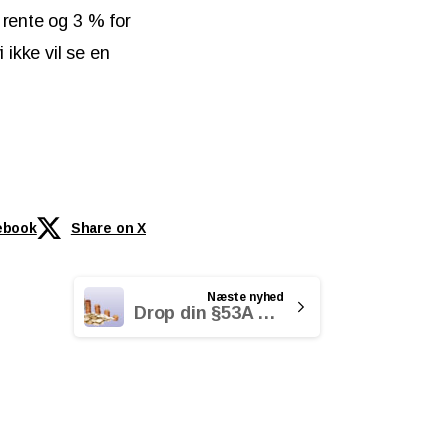
 rente og 3 % for
 ikke vil se en
ebook
Share on X
Næste nyhed
Drop din §53A pensionsopsparing