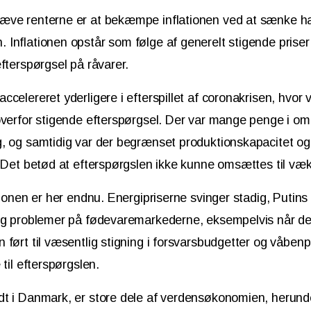
æve renterne er at bekæmpe inflationen ved at sænke ha
Inflationen opstår som følge af generelt stigende prise
efterspørgsel på råvarer.
ccelereret yderligere i efterspillet af coronakrisen, hvo
overfor stigende efterspørgsel. Der var mange penge i om
, og samtidig var der begrænset produktionskapacitet og 
. Det betød at efterspørgslen ikke kunne omsættes til væk
ationen er her endnu. Energipriserne svinger stadig, Putins
dig problemer på fødevaremarkederne, eksempelvis når de
 ført til væsentlig stigning i forsvarsbudgetter og våbenp
 til efterspørgslen.
dt i Danmark, er store dele af verdensøkonomien, herun