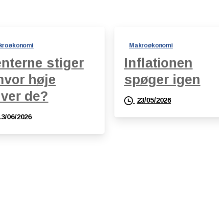
kroøkonomi
Makroøkonomi
nterne stiger
Inflationen
hvor høje
spøger igen
iver de?
23/05/2026
13/06/2026