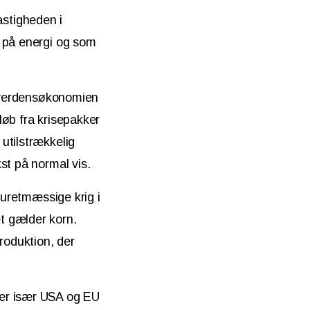
stigheden i
r på energi og som
r verdensøkonomien
løb fra krisepakker
utilstrækkelig
st på normal vis.
 uretmæssige krig i
t gælder korn.
roduktion, der
der især USA og EU