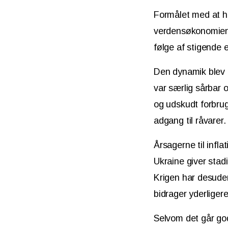
Formålet med at h
verdensøkonomien. 
følge af stigende 
Den dynamik blev a
var særlig sårbar 
og udskudt forbrug
adgang til råvarer
Årsagerne til infl
Ukraine giver sta
Krigen har desuden
bidrager yderligere
Selvom det går go