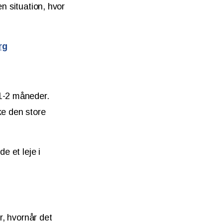
n situation, hvor
rg
 1-2 måneder.
ke den store
e et leje i
r, hvornår det