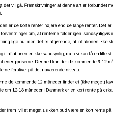
igt det vil gå. Fremskrivninger af denne art er forbundet m
.
den er de korte renter højere end de lange renter. Det er 
r forventninger om, at renterne falder igen, sandsynligvis
ning lige nu, men det er afgørende, at inflationen ikke sti
 i inflationen er ikke sandsynlig, men vi kan få en lille sti
 af energipriserne. Dermed kan der de kommende 6-12 m
terne forbliver på det nuværende niveau.
terne de kommende 12 måneder finder et (ikke meget) lave
rie om 12-18 måneder i Danmark er en kort rente på cirka
er frem, vil et meget usikkert bud være en kort rente på