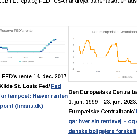
ECB i Europa og FED i USA har drejet på renteskruen adsk
 FED’s rente 14. dec. 2017
Kilde St. Louis Fed/
Fed
Den Europæiske Centralba
for tempoet: Hæver renten
1. jan. 1999 – 23. jun. 2023
point (finans.dk)
Europæiske Centralbank/
går hver sin rentevej – o
danske boligejere forskell