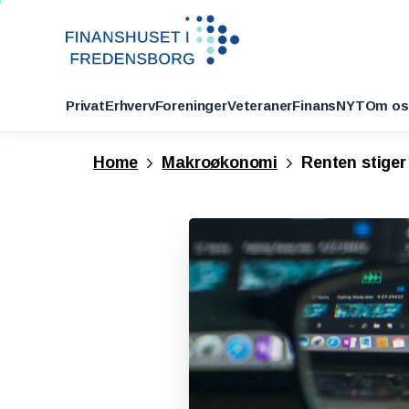
Privat
Erhverv
Foreninger
Veteraner
FinansNYT
Om os
Home
Makroøkonomi
Renten stiger 