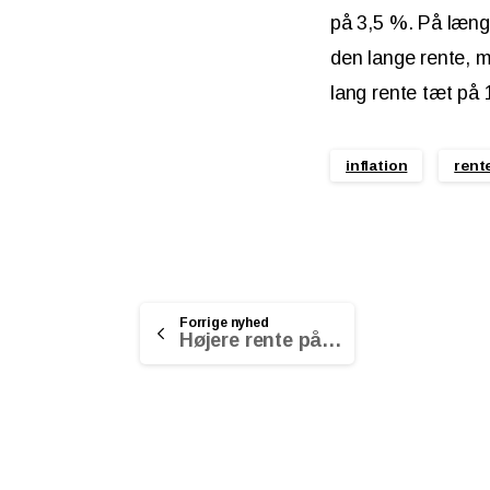
på 3,5 %. På længe
den lange rente, me
lang rente tæt på 
inflation
rent
Continue
Forrige nyhed
Højere rente på frie midler
Reading