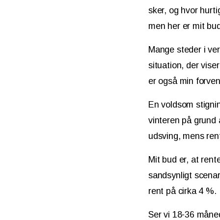
sker, og hvor hurt
men her er mit bud
Mange steder i ver
situation, der vise
er også min forvent
En voldsom stigning
vinteren på grund
udsving, mens ren
Mit bud er, at ren
sandsynligt scena
rent på cirka 4 %.
Ser vi 18-36 måned