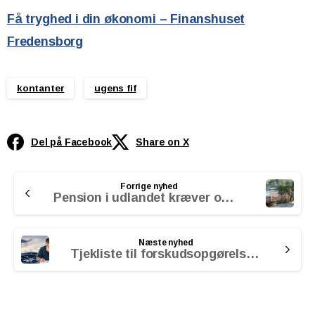
Få tryghed i din økonomi – Finanshuset
Fredensborg
kontanter
ugens fif
Del på Facebook
Share on X
Continue
Forrige nyhed
Reading
Pension i udlandet kræver omtanke
Næste nyhed
Tjekliste til forskudsopgørelsen 2026