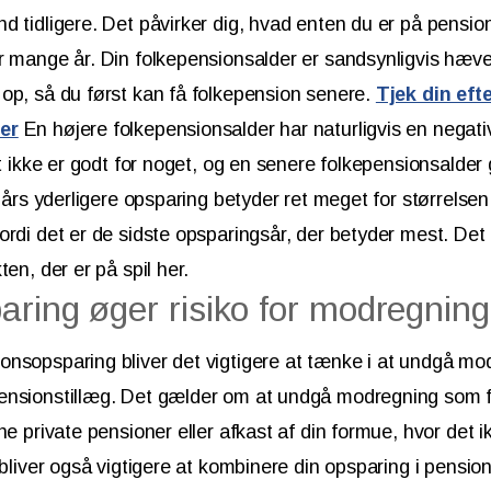
d tidligere. Det påvirker dig, hvad enten du er på pension,
r mange år. Din folkepensionsalder er sandsynligvis hæve
op, så du først kan få folkepension senere.
Tjek din eft
er
En højere folkepensionsalder har naturligvis en negativ
et ikke er godt for noget, og en senere folkepensionsalder 
3 års yderligere opsparing betyder ret meget for størrelsen
ordi det er de sidste opsparingsår, der betyder mest. Det 
ten, der er på spil her.
ring øger risiko for modregning
nsopsparing bliver det vigtigere at tænke i at undgå mod
ensionstillæg. Det gælder om at undgå modregning som f
ne private pensioner eller afkast af din formue, hvor det 
t bliver også vigtigere at kombinere din opsparing i pensi