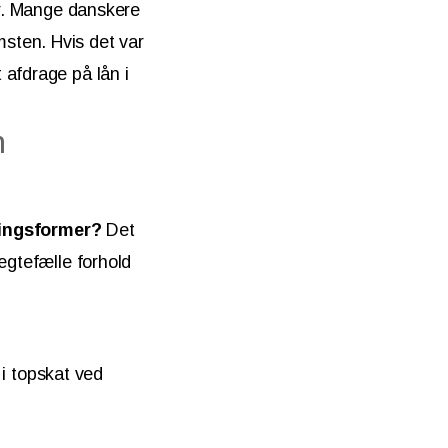
er. Mange danskere
sten. Hvis det var
 afdrage på lån i
n
ringsformer?
Det
ægtefælle forhold
 i topskat ved