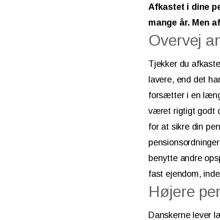
Afkastet i dine p
mange år. Men af
Overvej a
Tjekker du afkastet
lavere, end det ha
forsætter i en læn
været rigtigt godt
for at sikre din p
pensionsordninger 
benytte andre ops
fast ejendom, inde
Højere pe
Danskerne lever læ