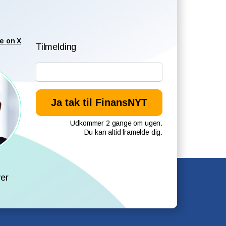
e on X
Tilmelding
Udkommer 2 gange om ugen.
Du kan altid framelde dig.
l
er