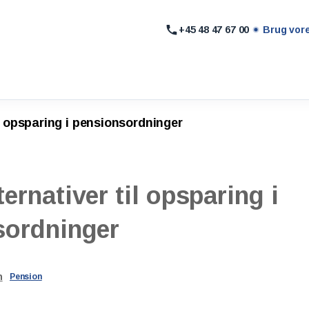
+45 48 47 67 00
Brug vor
il opsparing i pensionsordninger
ternativer
til
opsparing
i
sordninger
n
Pension