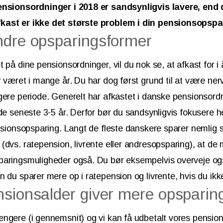
ensionsordninger i 2018 er sandsynligvis lavere, end 
kast er ikke det største problem i din pensionsopspa
ndre opsparingsformer
 på dine pensionsordninger, vil du nok se, at afkast for i 
r været i mange år. Du har dog først grund til at være ner
gere periode. Generelt har afkastet i danske pensionsordn
 de seneste 3-5 år. Derfor bør du sandsynligvis fokusere h
ensionsopsparing. Langt de fleste danskere sparer nemlig 
(dvs. ratepension, livrente eller andresopsparing), at de
paringsmuligheder også. Du bør eksempelvis overveje ogs
n du sparer mere op i ratepension og livrente, hvis du ikk
nsionsalder giver mere opsparin
ngere (i gennemsnit) og vi kan få udbetalt vores pension