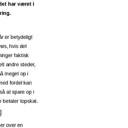
det har været i
ring.
år er betydeligt
vøs, hvis det
inger faktisk
elt andre steder,
så meget op i
 med fordel kan
å at spare op i
e betaler topskat.
g
er over en