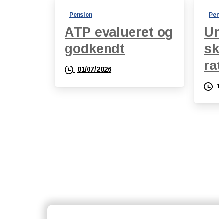
Pension
Pen
ATP evalueret og
Un
godkendt
sk
ra
01/07/2026