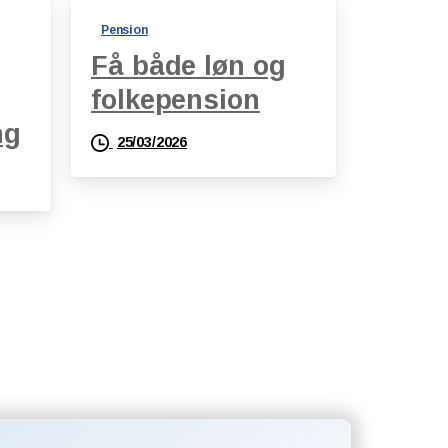
Pension
Få både løn og
folkepension
ng
25/03/2026