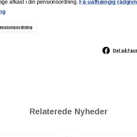
lige afkast i din pensionsordning.
Få uafhængig rådgivn
ng
ensionsordning
Del på Fac
Relaterede Nyheder