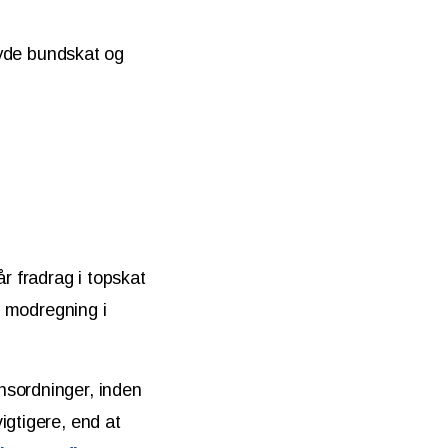
kyde bundskat og
år fradrag i topskat
r modregning i
nsordninger, inden
igtigere, end at