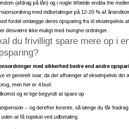
jendom (afdrag på lån) og i nogle tilfælde endda frie midl
nsionsordning med indbetalinger på 12-20 % af årsindkom
ed fordel omlægge deres opsparing fra til eksempelvis at
 er desværre ikke muligt med tvungne ordninger.
al du frivilligt spare mere op i e
psparing?
ionsordninger med sikkerhed bedre end andre opspa
give et generelt svar, da det afhænger af eksempelvis din 
brug, men her er 4 bud.
dkomst og er lige begyndt at spare op
atepension – og derefter livrente, så længe du får fradrag
g uden at få topskat ved udbetaling.