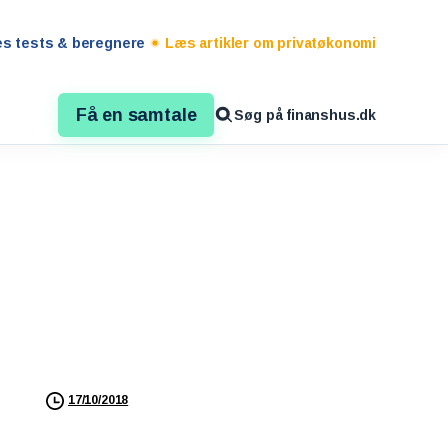
es tests & beregnere
Læs artikler om privatøkonomi
Få en samtale
Søg på finanshus.dk
17/10/2018