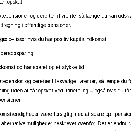
ke topskat
ratepensioner og derefter i livrente, så længe du kan uds
dregning i offentlige pensioner.
gæld– især hvis du har positiv kapitalindkomst
aldersopsparing
dkomst og har sparet op et stykke tid
atepension og derefter i livsvarige livrenter, så længe du f
aling uden at få topskat ved udbetaling – også hvis du få
 pensioner
 omstændigheder være forsigtig med at spare op i pensio
 alternative muligheder beskrevet ovenfor. Det er endnu v