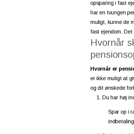
opsparing i fast e
har en tvungen pe
muligt, kunne de m
fast ejendom. Det
Hvornår sk
pensionso
Hvornår er pens
er ikke muligt at 
og dit ønskede for
Du har høj in
Spar op i r
indbetalin