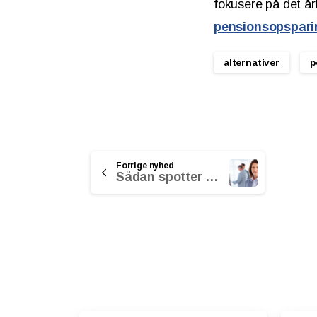
fokusere på det år
pensionsopspari
alternativer
p
Continue
Forrige nyhed
Sådan spotter du selskaber med dårlig ledelse
Reading