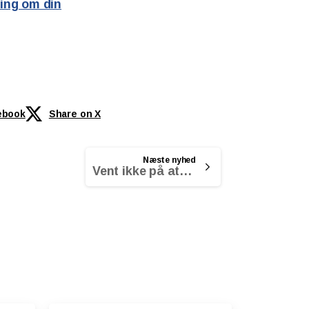
ing om din
ebook
Share on X
Næste nyhed
Vent ikke på at boligpriserne falder