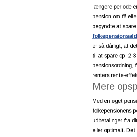
længere periode en
pension om få elle
begyndte at spare 
folkepensionsald
er så dårligt, at d
til at spare op. 2-
pensionsordning, f
renters rente-effek
Mere opspa
Med en øget pensio
folkepensionens p
udbetalinger fra di
eller optimalt. De