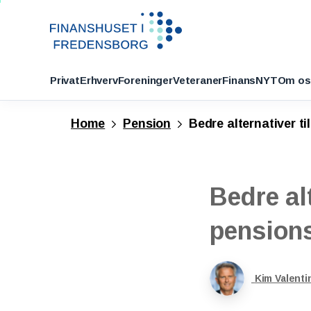
Privat
Erhverv
Foreninger
Veteraner
FinansNYT
Om os
Home
Pension
Bedre alternativer t
Bedre
al
pension
Kim Valenti