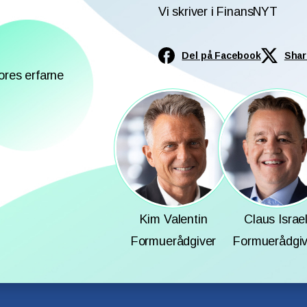
Vi skriver i FinansNYT
Del på Facebook
Shar
ores erfarne
Kim Valentin
Claus Israe
Formuerådgiver
Formuerådgiv