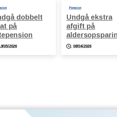
sion
Pension
dgå dobbelt
Undgå ekstra
at på
afgift på
tepension
aldersopspari
19/05/2026
08/04/2026