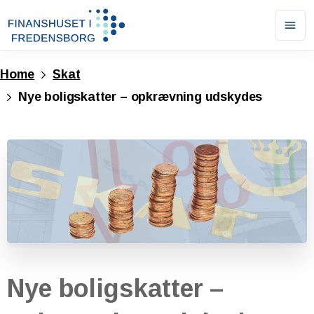
Ope
men
Home
Skat
Nye boligskatter – opkrævning udskydes
Nye
boligskatter
–