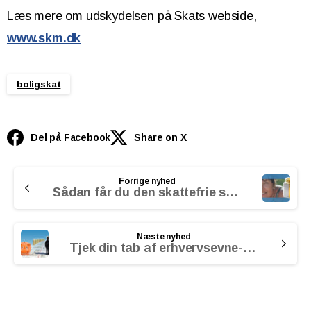
Læs mere om udskydelsen på Skats webside,
www.skm.dk
boligskat
Del på Facebook
Share on X
Continue
Forrige nyhed
Reading
Sådan får du den skattefrie seniorpræmie
Næste nyhed
Tjek din tab af erhvervsevne-forsikring