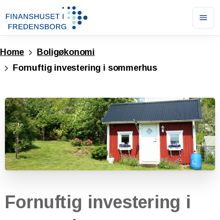
Ope
men
Home
Boligøkonomi
Fornuftig investering i sommerhus
Fornuftig
investering
i