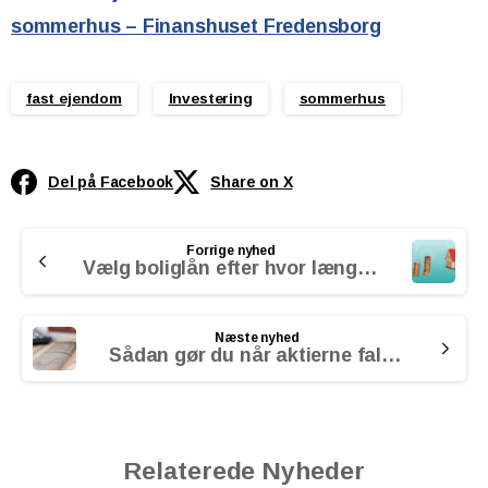
sommerhus – Finanshuset Fredensborg
fast ejendom
Investering
sommerhus
Del på Facebook
Share on X
Continue
Forrige nyhed
Reading
Vælg boliglån efter hvor længe du bliver boende
Næste nyhed
Sådan gør du når aktierne falder
Relaterede Nyheder