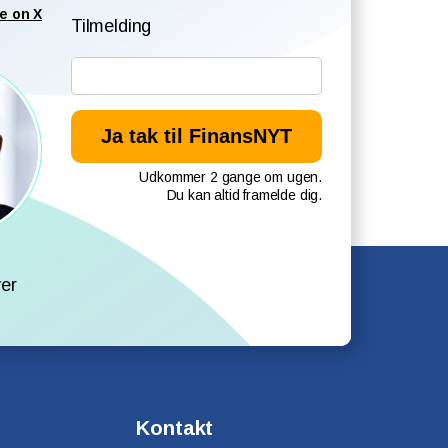
e on X
Tilmelding
Udkommer 2 gange om ugen.
Du kan altid framelde dig.
l
er
Kontakt