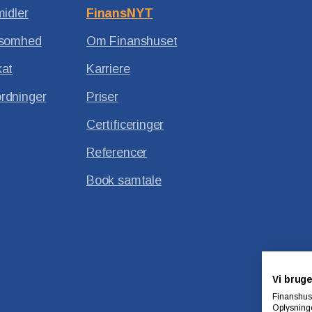
midler
FinansNYT
ksomhed
Om Finanshuset
kat
Karriere
rdninger
Priser
Certificeringer
Referencer
Book samtale
Vi bruge
Finanshuse
Oplysninge