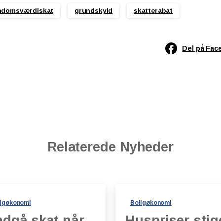
ndomsværdiskat
grundskyld
skatterabat
Del på Fac
Relaterede Nyheder
igøkonomi
Boligøkonomi
dgå skat når
Huspriser stig