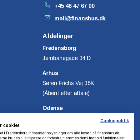
+45 48 47 67 00
mail@finanshus.dk
Afdelinger
Fredensborg
Jernbanegade 34 D
Århus
Søren Frichs Vej 38K
(Åbent efter aftale)
Odense
Klostervej 14
Cookiepolitik
r cookies
(Åbent efter aftale)
t i Fredensborg indsamler oplysninger om alle besøg på finanshus.dk.
rne bruges til at tilpasse og forbedre hjemmesidens indhold funktionalitet.