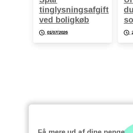
tinglysningsafgift
du
ved boligkøb
s
01/07/2026
Få mere ud af dine penge