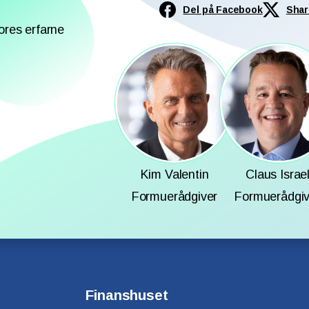
Del på Facebook
Shar
ores erfarne
Kim Valentin
Claus Israe
Formuerådgiver
Formuerådgiv
Finanshuset