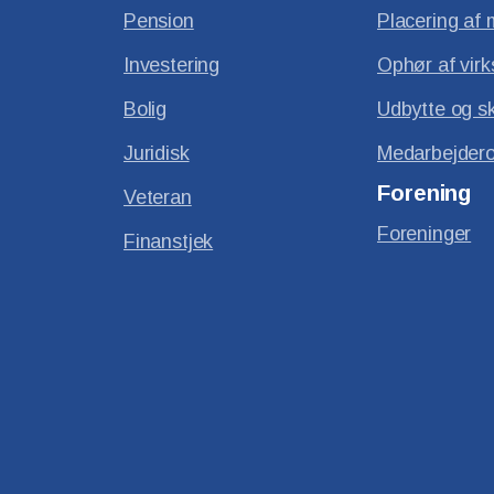
Pension
Placering af 
Investering
Ophør af vir
Bolig
Udbytte og s
Juridisk
Medarbejdero
Forening
Veteran
Foreninger
Finanstjek