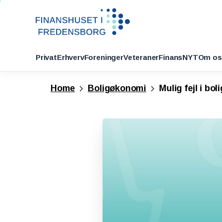
Privat
Erhverv
Foreninger
Veteraner
FinansNYT
Om os
Home
Boligøkonomi
Mulig fejl i bol