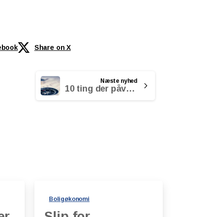
ebook
Share on X
Næste nyhed
10 ting der påvirkede din økonomi i 2023
Boligøkonomi
er
Slip for