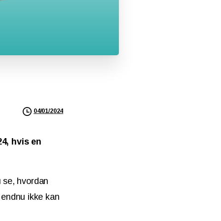
04/01/2024
4, hvis en
u se, hvordan
 endnu ikke kan