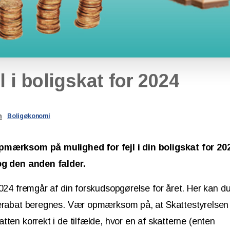
l
i
boligskat
for
2024
n
Boligøkonomi
mærksom på mulighed for fejl i din boligskat for 202
og den anden falder.
2024 fremgår af din forskudsopgørelse for året. Her kan d
terabat beregnes. Vær opmærksom på, at Skattestyrelsen
tten korrekt i de tilfælde, hvor en af skatterne (enten