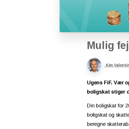
Mulig
fej
Kim Valenti
Ugens FiF. Vær op
boligskat stiger 
Din boligskat for 
boligskat og skat
beregne skatteraba