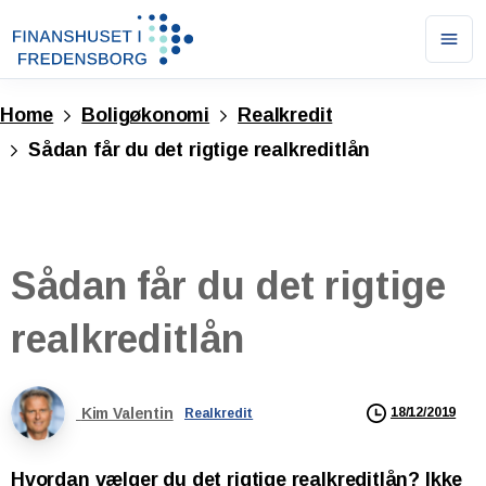
Ope
men
Home
Boligøkonomi
Realkredit
Sådan får du det rigtige realkreditlån
Sådan
får
du
det
rigtige
realkreditlån
Kim Valentin
18/12/2019
Realkredit
Hvordan vælger du det rigtige realkreditlån? Ikke