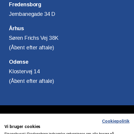
Fredensborg
Jernbanegade 34 D
Århus
Søren Frichs Vej 38K
(Åbent efter aftale)
Odense
Klostervej 14
(Åbent efter aftale)
Copyright © Finanshuset i Fredensborg A/S
Cookiepolitik
Vi bruger cookies
CVR. Nr. 10140315