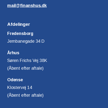
mail@finanshus.dk
Afdelinger
Fredensborg
Jernbanegade 34 D
Århus
Søren Frichs Vej 38K
(Åbent efter aftale)
Odense
Klostervej 14
(Åbent efter aftale)