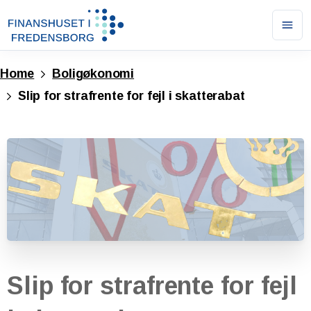
Ope
men
Home
Boligøkonomi
Slip for strafrente for fejl i skatterabat
Slip
for
strafrente
for
fejl