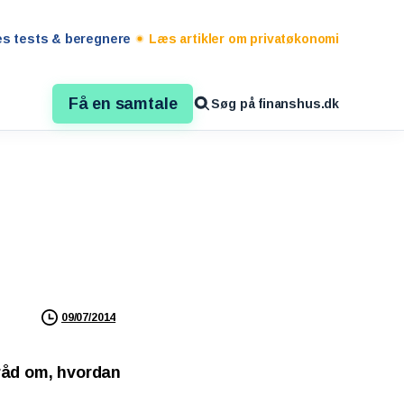
es tests & beregnere
Læs artikler om privatøkonomi
Få en samtale
Søg på finanshus.dk
09/07/2014
 råd om, hvordan