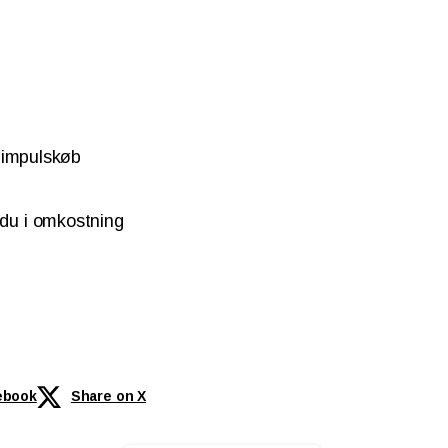
e impulskøb
 du i omkostning
ebook
Share on X