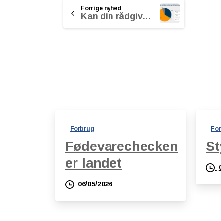
Continue
Forrige nyhed
Kan din rådgiver spå om renten?
Reading
Forbrug
For
Fødevarechecken
St
er landet
06/05/2026