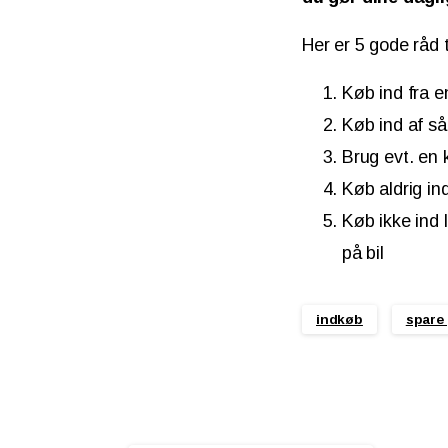
Her er 5 gode råd 
Køb ind fra e
Køb ind af s
Brug evt. en 
Køb aldrig in
Køb ikke ind 
på bil
indkøb
spare