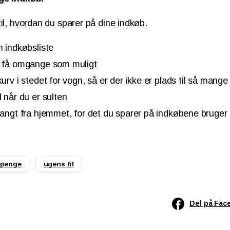
til, hvordan du sparer på dine indkøb.
n indkøbsliste
å få omgange som muligt
kurv i stedet for vogn, så er der ikke er plads til så mang
d når du er sulten
langt fra hjemmet, for det du sparer på indkøbene bruger
 penge
ugens fif
Del på Fac