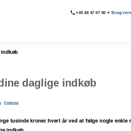
+45 48 47 67 00
Brug vor
 indkøb
dine
daglige
indkøb
n
Forbrug
ge tusinde kroner hvert år ved at følge nogle enkle
ge indkøb.