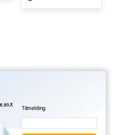
e on X
Tilmelding