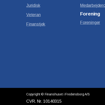
Juridisk
Medarbejdero
Forening
Veteran
Foreninger
Finanstjek
Copyright © Finanshuset i Fredensborg A/S
CVR. Nr. 10140315