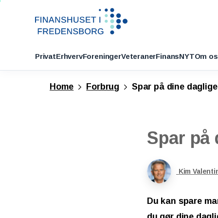
Privat
Erhverv
Foreninger
Veteraner
FinansNYT
Om os
Home
Forbrug
Spar på dine daglige
Spar
på
Kim Valenti
Du kan spare man
du gør dine dagli