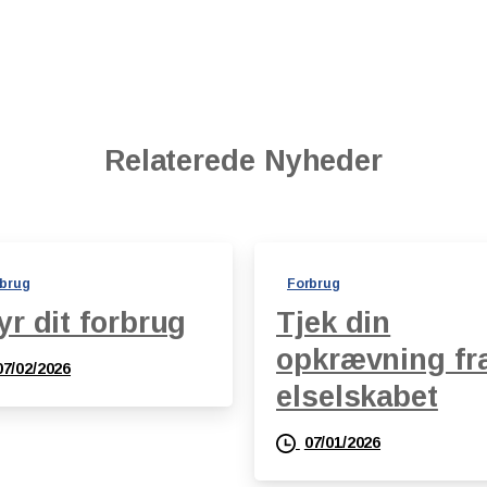
Relaterede Nyheder
brug
Forbrug
yr dit forbrug
Tjek din
opkrævning fr
07/02/2026
elselskabet
07/01/2026