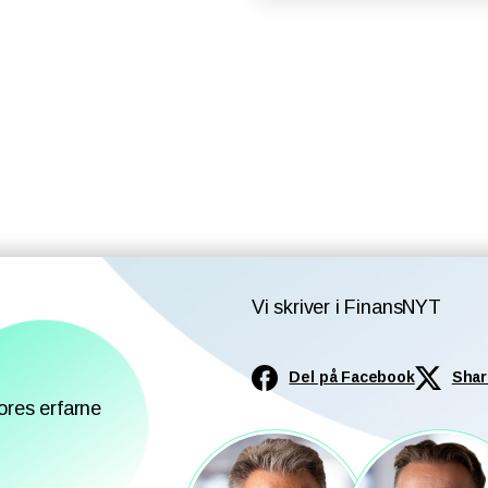
Vi skriver i FinansNYT
Del på Facebook
Shar
ores erfarne