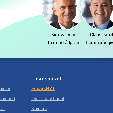
Kim Valentin
Claus Israe
Formuerådgiver
Formuerådgiv
Finanshuset
midler
FinansNYT
ksomhed
Om Finanshuset
kat
Karriere