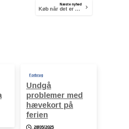
Næste nyhed
Køb når det er billigt
Forbrug
Undgå
a
problemer med
hævekort på
ferien
28/05/2025