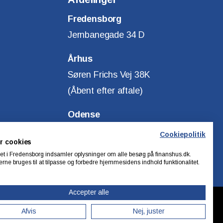
Fredensborg
Jernbanegade 34 D
Århus
Søren Frichs Vej 38K
(Åbent efter aftale)
Odense
Klostervej 14
Cookiepolitik
r cookies
(Åbent efter aftale)
t i Fredensborg indsamler oplysninger om alle besøg på finanshus.dk.
rne bruges til at tilpasse og forbedre hjemmesidens indhold funktionalitet.
Accepter alle
Afvis
Nej, juster