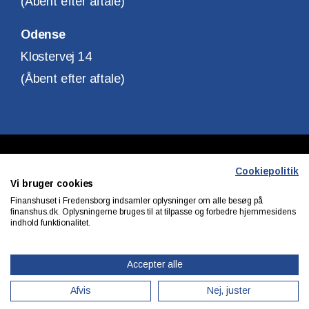
(Åbent efter aftale)
Odense
Klostervej 14
(Åbent efter aftale)
Copyright © Finanshuset i Fredensborg A/S
Cookiepolitik
Vi bruger cookies
CVR. Nr. 10140315
Finanshuset i Fredensborg indsamler oplysninger om alle besøg på
finanshus.dk. Oplysningerne bruges til at tilpasse og forbedre hjemmesidens
indhold funktionalitet.
Privatlivs & cookiepolitik
Accepter alle
Afvis
Nej, juster