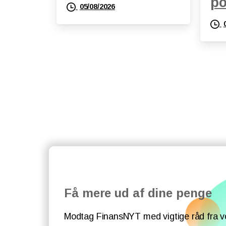
po
05/08/2026
Få mere ud af dine penge
Modtag FinansNYT med vigtige råd fra v