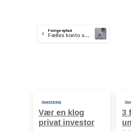
Continue
Forrige nyhed
Fælles konto spærres ved dødsfald
Reading
Investering
Inv
Vær en klog
3 
privat investor
un