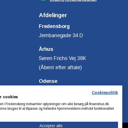
Afdelinger
Fredensborg
Jernbanegade 34 D
Århus
Søren Frichs Vej 38K
(Åbent efter aftale)
Odense
Klostervej 14
Cookiepolitik
r cookies
(Åbent efter aftale)
t i Fredensborg indsamler oplysninger om alle besøg på finanshus.dk.
rne bruges til at tilpasse og forbedre hjemmesidens indhold funktionalitet.
Accepter alle