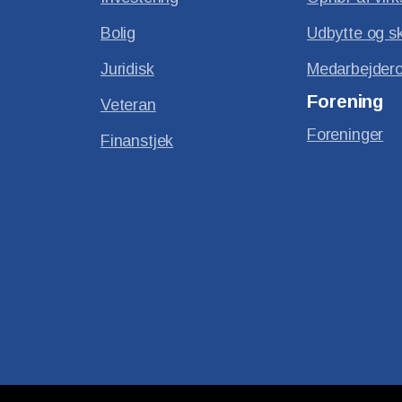
Bolig
Udbytte og s
Juridisk
Medarbejdero
Forening
Veteran
Foreninger
Finanstjek