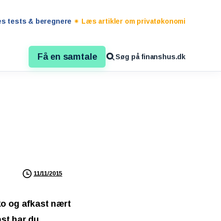
es tests & beregnere
Læs artikler om privatøkonomi
Få en samtale
Søg på finanshus.dk
11/11/2015
ko og afkast nært
ast har du