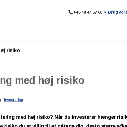
+45 48 47 67 00
Brug vor
øj risiko
ing
med
høj
risiko
n
Investering
tering med høj risiko? Når du investerer hænger risi
risiko du er villig til at påtage dig, desto større afk