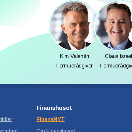
Kim Valentin
Claus Israe
Formuerådgiver
Formuerådgiv
Finanshuset
midler
FinansNYT
ksomhed
Om Finanshuset