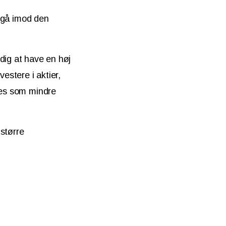
t gå imod den
dig at have en høj
estere i aktier,
ttes som mindre
større