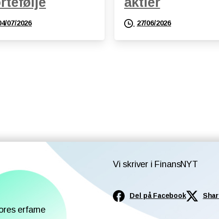
rtefølje
aktier
04/07/2026
27/06/2026
Vi skriver i FinansNYT
Del på Facebook
Shar
ores erfarne