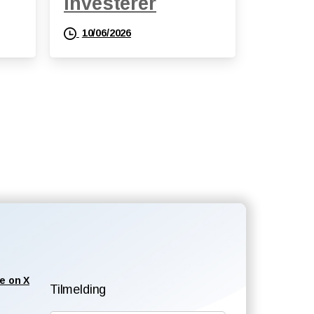
investerer
10/06/2026
e on X
Tilmelding