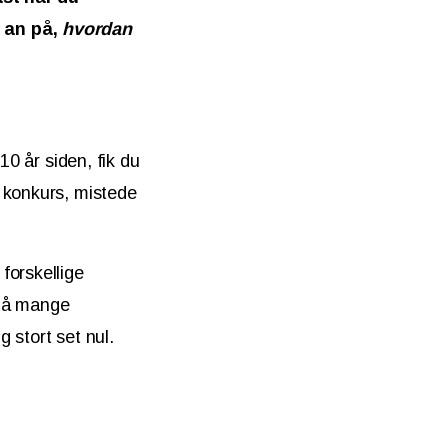
å an på,
hvordan
10 år siden, fik du
k konkurs, mistede
forskellige
g på mange
g stort set nul.