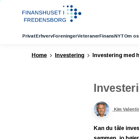
Privat
Erhverv
Foreninger
Veteraner
FinansNYT
Om os
Home
Investering
Investering med h
Invester
Kim Valenti
Kan du tåle inves
sammen, jo højere 