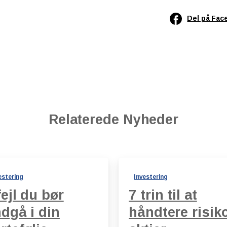
Del på Fac
Relaterede Nyheder
estering
Investering
fejl du bør
7 trin til at
dgå i din
håndtere risiko