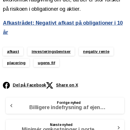
på risikoen i obligationer og aktier.
Afkastrådet: Negativt afkast på obligationer i 10
år
afkast
investeringsbeviser
negativ rente
placering
ugens fif
Del på Facebook
Share on X
Continue
Forrige nyhed
Reading
Billigere indefrysning af ejendomsskat
Næste nyhed
Minimér omkostninger i porteføljen