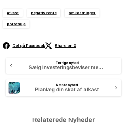
afkast
negativ rente
omkostninger
portefølje
Del på Facebook
Share on X
Continue
Forrige nyhed
Reading
Sælg investeringsbeviser med negativt afkast
Næste nyhed
Planlæg din skat af afkast
Relaterede Nyheder