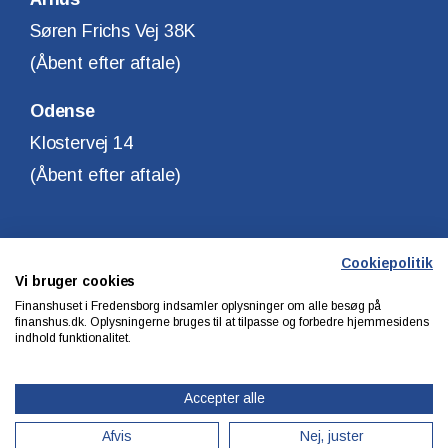
Søren Frichs Vej 38K
(Åbent efter aftale)
Odense
Klostervej 14
(Åbent efter aftale)
Cookiepolitik
Vi bruger cookies
Copyright © Finanshuset i Fredensborg A/S
Finanshuset i Fredensborg indsamler oplysninger om alle besøg på
CVR. Nr. 10140315
finanshus.dk. Oplysningerne bruges til at tilpasse og forbedre hjemmesidens
indhold funktionalitet.
Privatlivs & cookiepolitik
Accepter alle
Afvis
Nej, juster