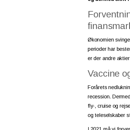
Forventnin
finansmar
Økonomien svinger 
perioder har beste
er der andre aktier
Vaccine o
Forårets nedluknin
recession. Dermed 
fly-, cruise og re
og teleselskaber s
I 2021 må vi forv