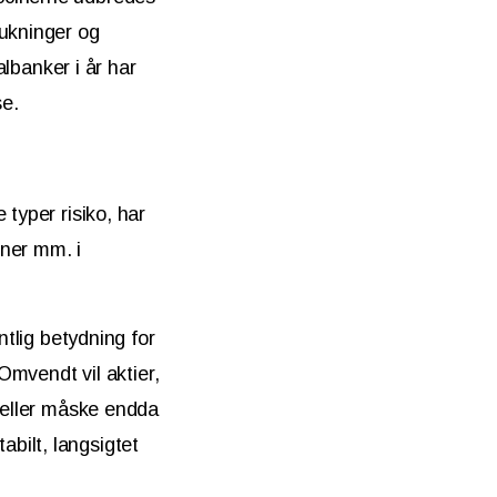
lukninger og
banker i år har
se.
typer risiko, har
oner mm. i
ntlig betydning for
 Omvendt vil aktier,
t eller måske endda
tabilt, langsigtet