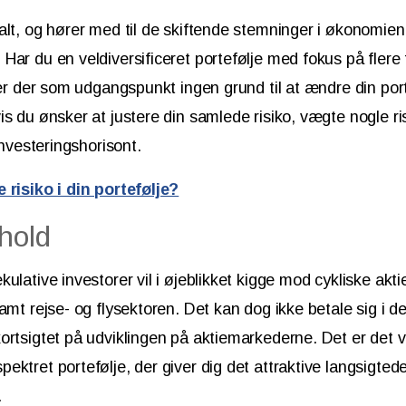
alt, og hører med til de skiftende stemninger i økonomien
Har du en veldiversificeret portefølje med fokus på flere 
, er der som udgangspunkt ingen grund til at ændre din port
s du ønsker at justere din samlede risiko, vægte nogle risi
 investeringshorisont.
 risiko i din portefølje?
hold
ulative investorer vil i øjeblikket kigge mod cykliske akti
amt rejse- og flysektoren. Det kan dog ikke betale sig i de
ortsigtet på udviklingen på aktiemarkederne. Det er det
ektret portefølje, der giver dig det attraktive langsigte
.