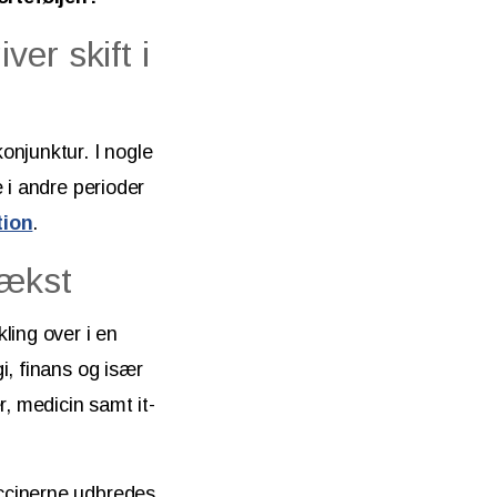
er skift i
onjunktur. I nogle
 i andre perioder
tion
.
vækst
ling over i en
i, finans og især
r, medicin samt it-
ccinerne udbredes