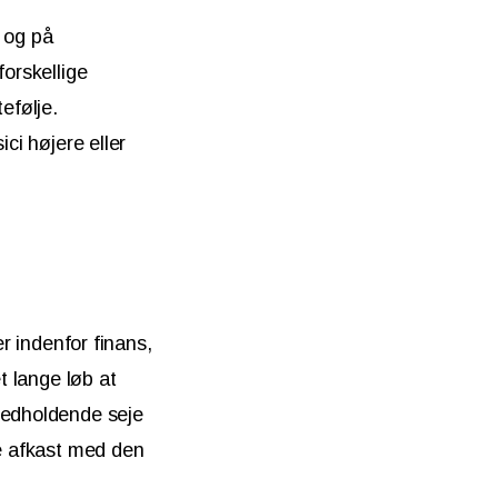
 og på
forskellige
efølje.
ci højere eller
er indenfor finans,
t lange løb at
 vedholdende seje
de afkast med den