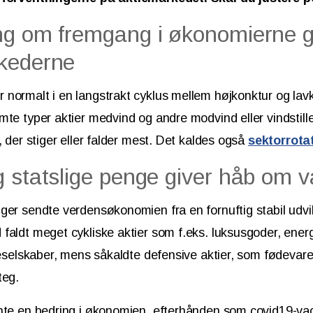
g om fremgang i økonomierne giv
kederne
normalt i en langstrakt cyklus mellem højkonktur og lavk
mte typer aktier medvind og andre modvind eller vindstille
, der stiger eller falder mest. Det kaldes også
sektorrota
g statslige penge giver håb om 
ger sendte verdensøkonomien fra en fornuftig stabil udvik
faldt meget cykliske aktier som f.eks. luksusgoder, energ
jseselskaber, mens såkaldte defensive aktier, som fødevare
teg.
ente en bedring i økonomien, efterhånden som covid19-va