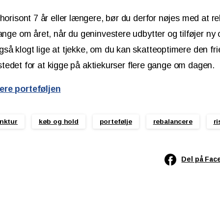
shorisont 7 år eller længere, bør du derfor nøjes med at r
ange om året, når du geninvestere udbytter og tilføjer ny 
så klogt lige at tjekke, om du kan skatteoptimere den frie
 i stedet for at kigge på aktiekurser flere gange om dagen.
ere porteføljen
nktur
køb og hold
portefølje
rebalancere
ri
Del på Fac