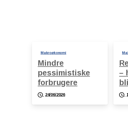
Makroøkonomi
Ma
Mindre
Re
pessimistiske
– 
forbrugere
bl
24/06/2026