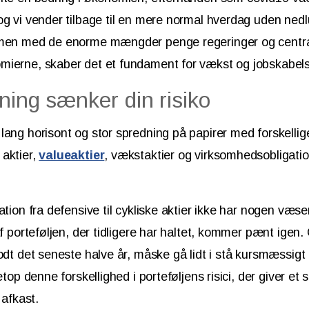
og vi vender tilbage til en mere normal hverdag uden ned
mmen med de enorme mængder penge regeringer og central
mierne, skaber det et fundament for vækst og jobskabel
ning sænker din risiko
lang horisont og stor spredning på papirer med forskellige 
aktier,
valueaktier
, vækstaktier og virksomhedsobligati
ation fra defensive til cykliske aktier ikke har nogen væse
af porteføljen, der tidligere har haltet, kommer pænt igen.
godt det seneste halve år, måske gå lidt i stå kursmæssig
etop denne forskellighed i porteføljens risici, der giver et s
 afkast.