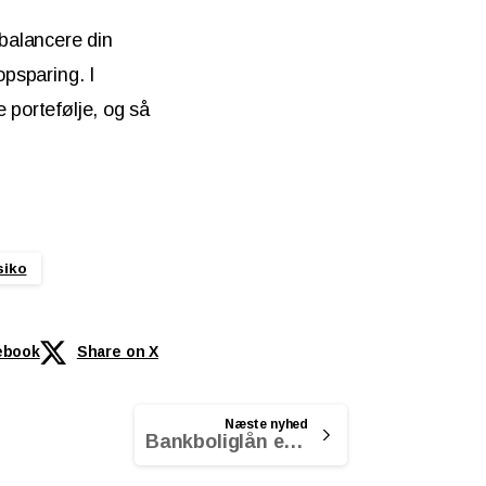
ebalancere din
opsparing. I
 portefølje, og så
siko
ebook
Share on X
Næste nyhed
Bankboliglån eller realkreditlån