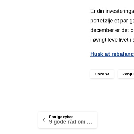
Er din investering
portefølje et par g
december er det og
i øvrigt leve livet
Husk at rebalanc
Corona
konju
Continue
Forrige nyhed
9 gode råd om køb af andelsbolig
Reading