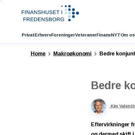
Privat
Erhverv
Foreninger
Veteraner
FinansNYT
Om os
Home
Makroøkonomi
Bedre konjunk
Bedre
k
Kim Valenti
Eftervirkninger 
og dermed skift i