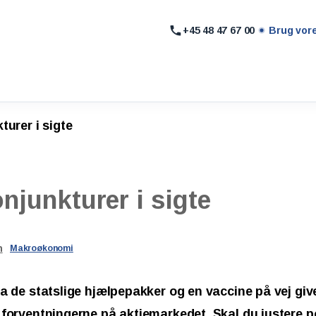
+45 48 47 67 00
Brug vor
turer i sigte
onjunkturer
i
sigte
n
Makroøkonomi
fra de statslige hjælpepakker og en vaccine på vej gi
 forventningerne på aktiemarkedet. Skal du justere p