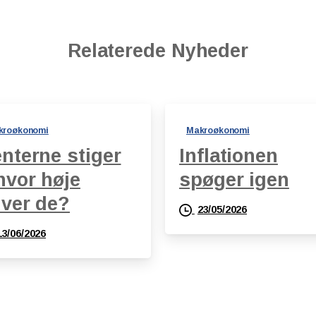
Relaterede Nyheder
kroøkonomi
Makroøkonomi
nterne stiger
Inflationen
hvor høje
spøger igen
iver de?
23/05/2026
13/06/2026