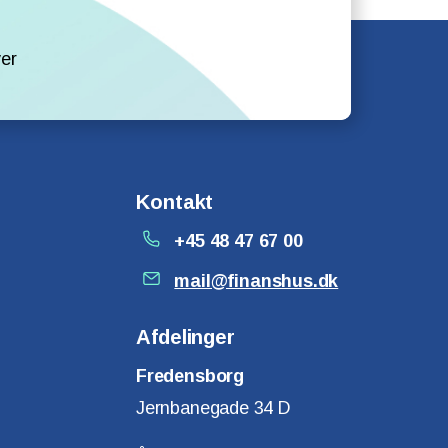
l
er
Kontakt
+45 48 47 67 00
mail@finanshus.dk
Afdelinger
Fredensborg
Jernbanegade 34 D