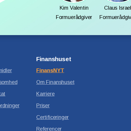
Kim Valentin
Claus Israe
Formuerådgiver
Formuerådgiv
Finanshuset
midler
FinansNYT
ksomhed
Om Finanshuset
kat
Karriere
rdninger
Priser
Certificeringer
Referencer