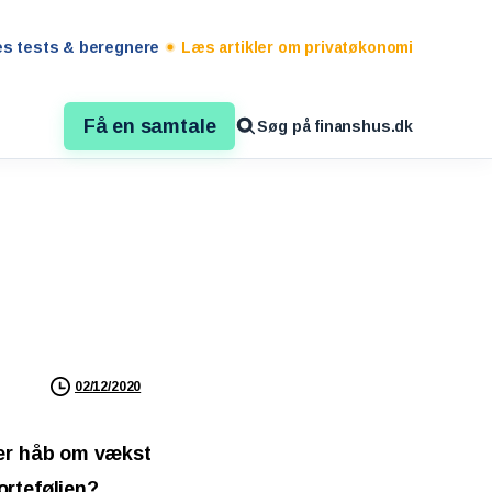
es tests & beregnere
Læs artikler om privatøkonomi
Få en samtale
Søg på finanshus.dk
02/12/2020
ver håb om vækst
orteføljen?