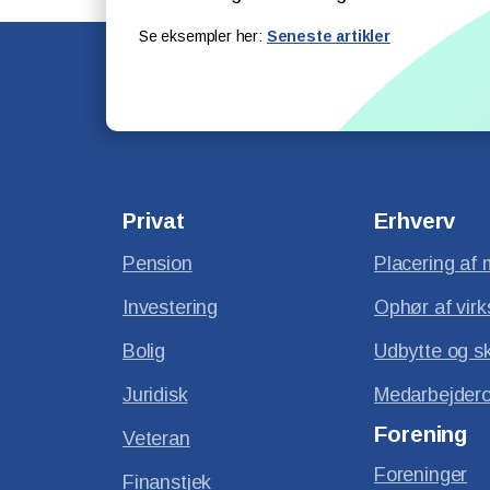
Se eksempler her:
Seneste artikler
Privat
Erhverv
Pension
Placering af 
Investering
Ophør af vir
Bolig
Udbytte og s
Juridisk
Medarbejdero
Forening
Veteran
Foreninger
Finanstjek