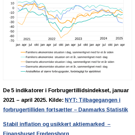
De 5 indikatorer i Forbrugertillidsindekset, januar
2021 – april 2025. Kilde:
NYT: Tilbagegangen i
forbrugertilliden fortsætter – Danmarks Statistik
Stabil inflation og usikkert aktiemarked –
Finanshuset Fredensborg