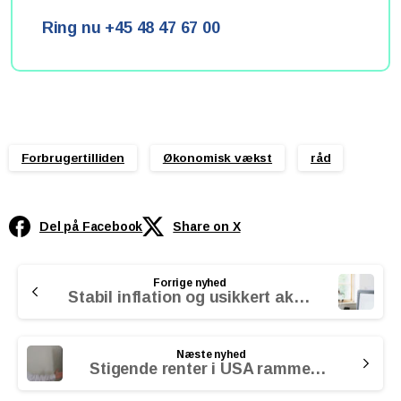
Ring nu +45 48 47 67 00
Forbrugertilliden
Økonomisk vækst
råd
Del på Facebook
Share on X
Continue
Forrige nyhed
Reading
Stabil inflation og usikkert aktiemarked
Næste nyhed
Stigende renter i USA rammer næppe dig