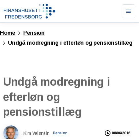
Ope
men
Home
Pension
Undgå modregning i efterløn og pensionstillæg
Undgå
modregning
i
efterløn
og
pensionstillæg
Kim Valentin
08/06/2016
Pension