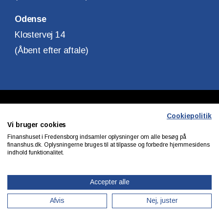
Odense
Klostervej 14
(Åbent efter aftale)
Copyright © Finanshuset i Fredensborg A/S
Cookiepolitik
Vi bruger cookies
CVR. Nr. 10140315
Finanshuset i Fredensborg indsamler oplysninger om alle besøg på
finanshus.dk. Oplysningerne bruges til at tilpasse og forbedre hjemmesidens
indhold funktionalitet.
Privatlivs & cookiepolitik
Accepter alle
Afvis
Nej, juster