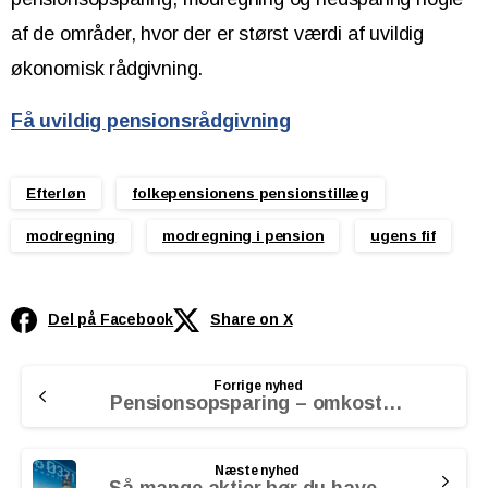
af de områder, hvor der er størst værdi af uvildig
økonomisk rådgivning.
Få uvildig pensionsrådgivning
Efterløn
folkepensionens pensionstillæg
modregning
modregning i pension
ugens fif
Del på Facebook
Share on X
Continue
Forrige nyhed
Reading
Pensionsopsparing – omkostninger er nøglen til et bedre afkast
Næste nyhed