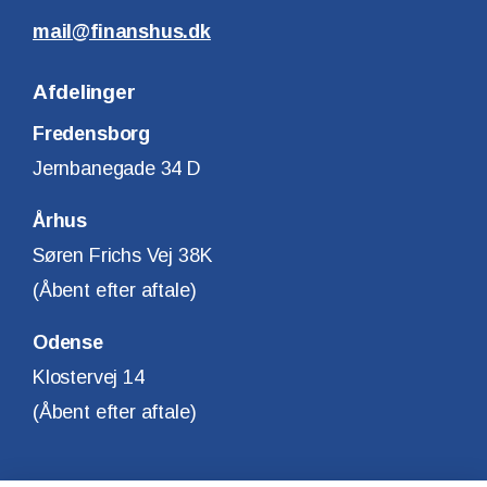
mail@finanshus.dk
Afdelinger
Fredensborg
Jernbanegade 34 D
Århus
Søren Frichs Vej 38K
(Åbent efter aftale)
Odense
Klostervej 14
(Åbent efter aftale)