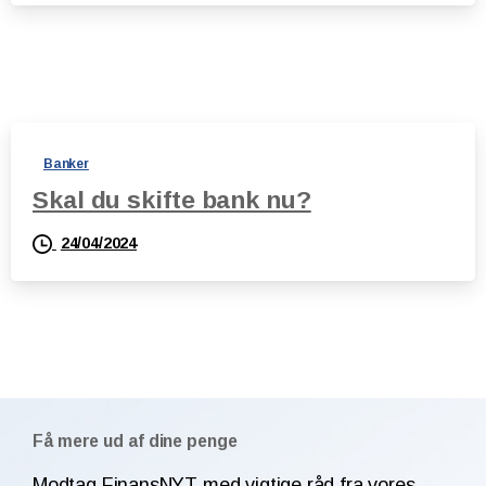
Banker
Skal du skifte bank nu?
24/04/2024
Få mere ud af dine penge
Modtag FinansNYT med vigtige råd fra vores