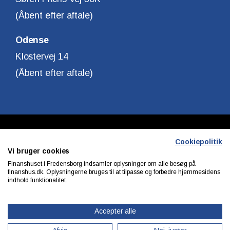
(Åbent efter aftale)
Odense
Klostervej 14
(Åbent efter aftale)
Copyright © Finanshuset i Fredensborg A/S
Cookiepolitik
Vi bruger cookies
CVR. Nr. 10140315
Finanshuset i Fredensborg indsamler oplysninger om alle besøg på
finanshus.dk. Oplysningerne bruges til at tilpasse og forbedre hjemmesidens
indhold funktionalitet.
Privatlivs & cookiepolitik
Accepter alle