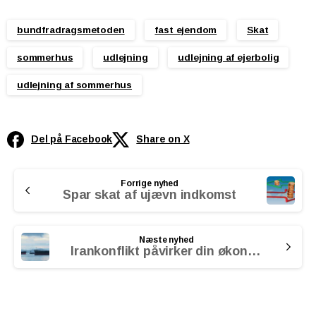
bundfradragsmetoden
fast ejendom
Skat
sommerhus
udlejning
udlejning af ejerbolig
udlejning af sommerhus
Del på Facebook
Share on X
Continue
Forrige nyhed
Reading
Spar skat af ujævn indkomst
Næste nyhed
Irankonflikt påvirker din økonomi