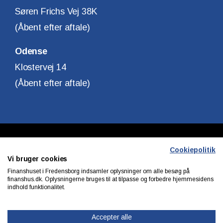
Søren Frichs Vej 38K
(Åbent efter aftale)
Odense
Klostervej 14
(Åbent efter aftale)
Copyright © Finanshuset i Fredensborg A/S
Cookiepolitik
Vi bruger cookies
CVR. Nr. 10140315
Finanshuset i Fredensborg indsamler oplysninger om alle besøg på
finanshus.dk. Oplysningerne bruges til at tilpasse og forbedre hjemmesidens
indhold funktionalitet.
Privatlivs & cookiepolitik
Accepter alle