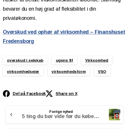
bevarer du en høj grad af fleksibilitet i din
privatøkonomi.
Overskud ved ophør af virksomhed – Finanshuset
Fredensborg
overskud i selskab
ugens fif
Virksomhed
virksomhedsejer
virksomhedsform
VSO
Del på Facebook
Share on X
Continue
Forrige nyhed
Reading
5 ting du bør vide før du køber sommerhus