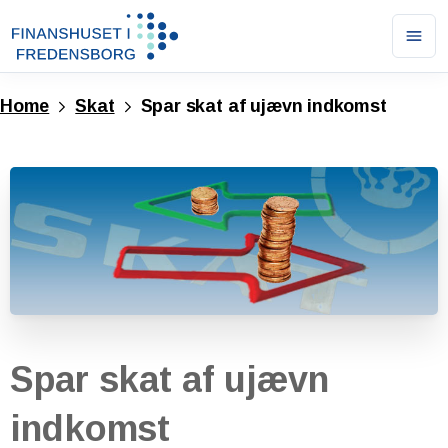
Ope
men
Home
Skat
Spar skat af ujævn indkomst
Spar
skat
af
ujævn
indkomst