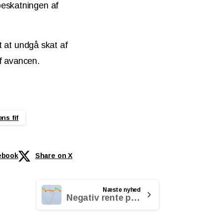
beskatningen af
gt at undgå skat af
f avancen.
ns fif
ebook
Share on X
Næste nyhed
Negativ rente på pensionskonti