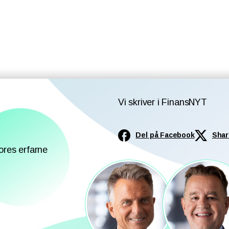
Vi skriver i FinansNYT
Del på Facebook
Shar
ores erfarne