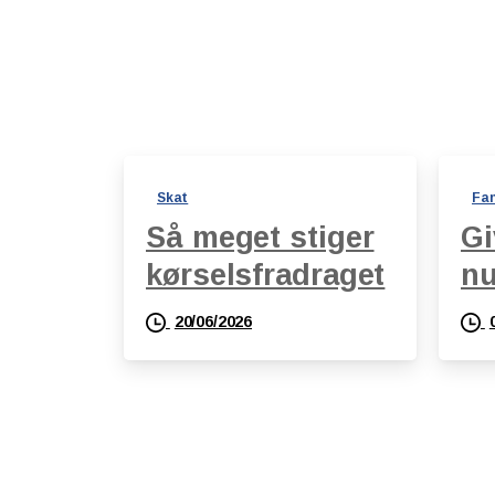
Skat
Fam
Så meget stiger
Gi
kørselsfradraget
n
20/06/2026