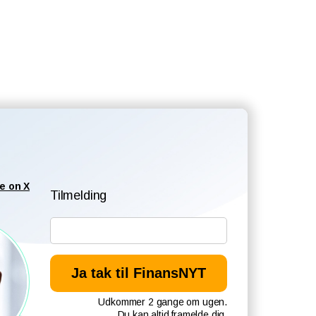
e on X
Tilmelding
Udkommer 2 gange om ugen.
Du kan altid framelde dig.