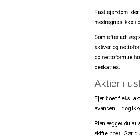
Fast ejendom, der 
medregnes ikke i b
Som efterladt ægte
aktiver og nettofo
og nettoformue hol
beskattes.
Aktier i us
Ejer boet f.eks. a
avancen – dog ikke 
Planlægger du at s
skifte boet. Gør du