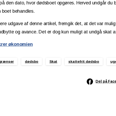
n på den dato, hvor dødsboet opgøres. Herved undgår du 
n boet behandles.
igere udgave af denne artikel, fremgik det, at det var muli
udbytte og avance. Det er dog kun muligt at undgå skat a
krer økonomien
grænser
dødsbo
Skat
skattefrit dødsbo
uge
Del på Fac