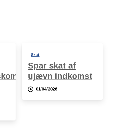
Skat
Spar skat af
skomst
ujævn indkomst
01/04/2026