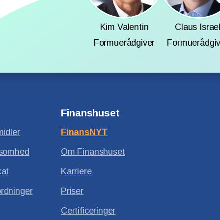
Kim Valentin
Claus Israe
Formuerådgiver
Formuerådgiv
Finanshuset
midler
FinansNYT
ksomhed
Om Finanshuset
kat
Karriere
rdninger
Priser
Certificeringer