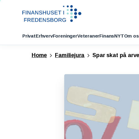
Privat
Erhverv
Foreninger
Veteraner
FinansNYT
Om os
Home
Familiejura
Spar skat på arve