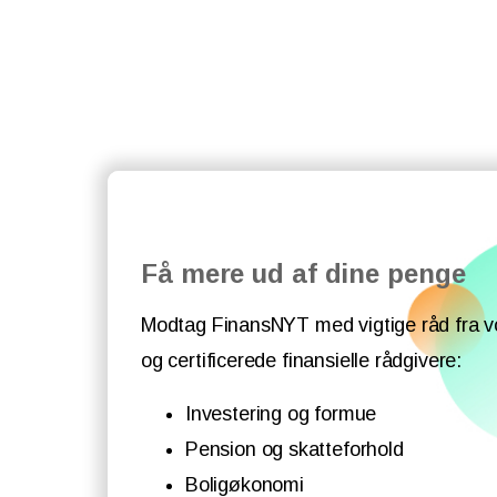
Få mere ud af dine penge
Modtag FinansNYT med vigtige råd fra v
og certificerede finansielle rådgivere:
Investering og formue
Pension og skatteforhold
Boligøkonomi