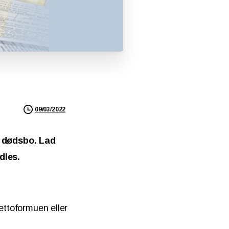
09/03/2022
e dødsbo. Lad
dles.
ettoformuen eller