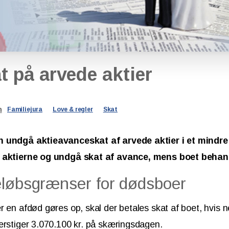
t
på
arvede
aktier
n
Familiejura
Love & regler
Skat
n undgå aktieavanceskat af arvede aktier i et mindr
e aktierne og undgå skat af avance, mens boet behan
eløbsgrænser for dødsboer
r en afdød gøres op, skal der betales skat af boet, hvis n
erstiger 3.070.100 kr. på skæringsdagen.