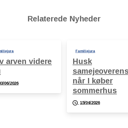
Relaterede Nyheder
iliejura
Familiejura
v arven videre
Husk
u
samejeoveren
når I køber
03/06/2026
sommerhus
15/04/2026