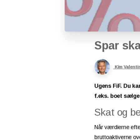
Spar
ska
Kim Valenti
Ugens FiF. Du ka
f.eks. boet sælg
Skat og b
Når værdierne efte
bruttoaktiverne ov