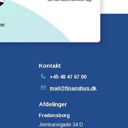
l
er
Kontakt
+45 48 47 67 00
mail@finanshus.dk
Afdelinger
Fredensborg
Jernbanegade 34 D