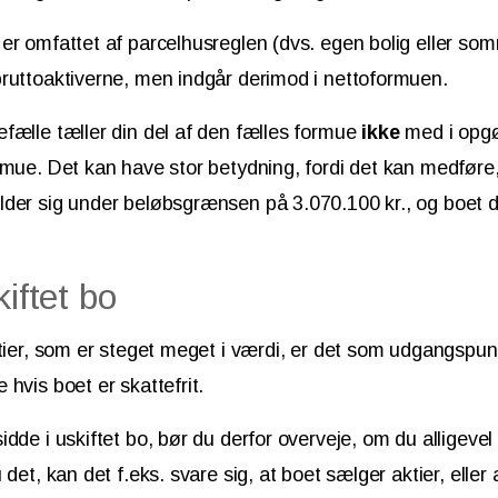
er omfattet af parcelhusreglen (dvs. egen bolig eller so
ruttoaktiverne, men indgår derimod i nettoformuen.
fælle tæller din del af den fælles formue
ikke
med i opgø
rmue. Det kan have stor betydning, fordi det kan medføre,
der sig under beløbsgrænsen på 3.070.100 kr., og boet d
kiftet bo
ktier, som er steget meget i værdi, er det som udgangspunk
hvis boet er skattefrit.
idde i uskiftet bo, bør du derfor overveje, om du alligevel
 det, kan det f.eks. svare sig, at boet sælger aktier, eller 