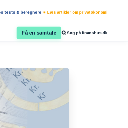
es tests & beregnere
Læs artikler om privatøkonomi
Få en samtale
Søg på finanshus.dk