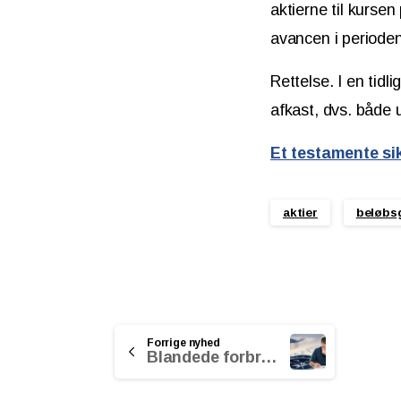
aktierne til kurse
avancen i periode
Rettelse. I en tidl
afkast, dvs. både 
Et testamente si
aktier
beløbs
Continue
Forrige nyhed
Blandede forbrugerforventninger
Reading