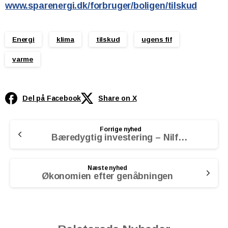
www.sparenergi.dk/forbruger/boligen/tilskud
Energi
klima
tilskud
ugens fif
varme
Del på Facebook
Share on X
Continue
Forrige nyhed
Reading
Bæredygtig investering – Nilfisken blev grøn
Næste nyhed
Økonomien efter genåbningen