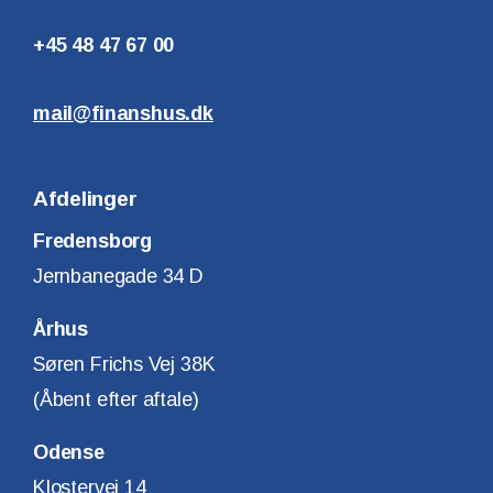
+45 48 47 67 00
mail@finanshus.dk
Afdelinger
Fredensborg
Jernbanegade 34 D
Århus
Søren Frichs Vej 38K
(Åbent efter aftale)
Odense
Klostervej 14