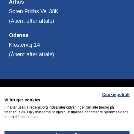
Århus
Søren Frichs Vej 38K
(Åbent efter aftale)
Odense
Klostervej 14
(Åbent efter aftale)
Copyright © Finanshuset i Fredensborg A/S
Cookiepolitik
Vi bruger cookies
CVR. Nr. 10140315
Finanshuset i Fredensborg indsamler oplysninger om alle besøg på
finanshus.dk. Oplysningerne bruges til at tilpasse og forbedre hjemmesidens
indhold funktionalitet.
Privatlivs & cookiepolitik