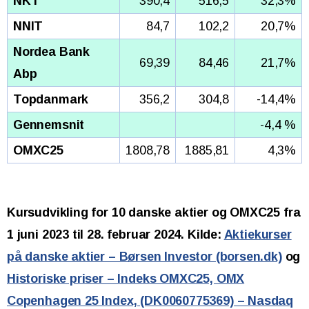
NKT
390,4
516,5
32,3%
NNIT
84,7
102,2
20,7%
Nordea Bank
69,39
84,46
21,7%
Abp
Topdanmark
356,2
304,8
-14,4%
Gennemsnit
-4,4 %
OMXC25
1808,78
1885,81
4,3%
Kursudvikling for 10 danske aktier og OMXC25 fra
1 juni 2023 til 28. februar 2024. Kilde:
Aktiekurser
på danske aktier – Børsen Investor (borsen.dk)
og
Historiske priser – Indeks OMXC25, OMX
Copenhagen 25 Index, (DK0060775369) – Nasdaq