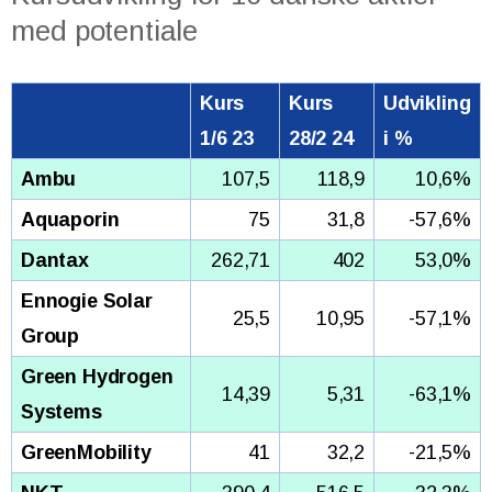
med potentiale
Kurs
Kurs
Udvikling
1/6 23
28/2 24
i %
Ambu
107,5
118,9
10,6%
Aquaporin
75
31,8
-57,6%
Dantax
262,71
402
53,0%
Ennogie Solar
25,5
10,95
-57,1%
Group
Green Hydrogen
14,39
5,31
-63,1%
Systems
GreenMobility
41
32,2
-21,5%