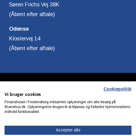
Søren Frichs Vej 38K
(Åbent efter aftale)
Odense
Klostervej 14
(Åbent efter aftale)
Copyright © Finanshuset i Fredensborg A/S
Cookiepolitik
Vi bruger cookies
CVR. Nr. 10140315
Finanshuset i Fredensborg indsamler oplysninger om alle besøg på
finanshus.dk. Oplysningerne bruges til at tilpasse og forbedre hjemmesidens
indhold funktionalitet.
Privatlivs & cookiepolitik
Accepter alle