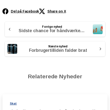
Del på Facebook
Share on X
Continue
Forrige nyhed
Reading
Sidste chance for håndværkerfradrag
Næste nyhed
Forbrugertilliden falder brat
Relaterede Nyheder
Skat