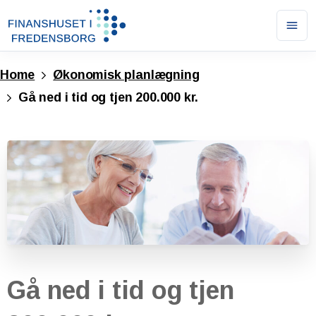
Ope
men
Home
Økonomisk planlægning
Gå ned i tid og tjen 200.000 kr.
Gå
ned
i
tid
og
tjen