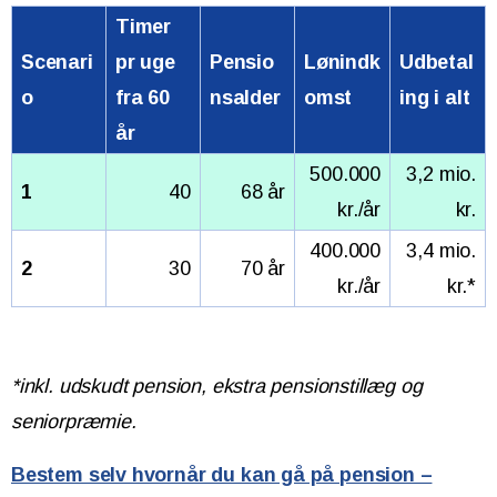
Timer
Scenari
pr uge
Pensio
Lønindk
Udbetal
o
fra 60
nsalder
omst
ing i alt
år
500.000
3,2 mio.
1
40
68 år
kr./år
kr.
400.000
3,4 mio.
2
30
70 år
kr./år
kr.*
*inkl. udskudt pension, ekstra pensionstillæg og
seniorpræmie.
Bestem selv hvornår du kan gå på pension –