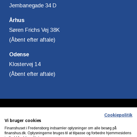
Jernbanegade 34 D
Århus
Søren Frichs Vej 38K
(Åbent efter aftale)
Odense
Klostervej 14
(Åbent efter aftale)
Copyright © Finanshuset i Fredensborg A/S
Cookiepolitik
Vi bruger cookies
CVR. Nr. 10140315
Finanshuset i Fredensborg indsamler oplysninger om alle besøg på
finanshus.dk. Oplysningerne bruges til at tilpasse og forbedre hjemmesidens