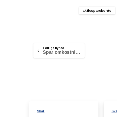
aktiesparekonto
Continue
Forrige nyhed
Spar omkostninger til pensionsselskabet
Reading
Skat
Sk