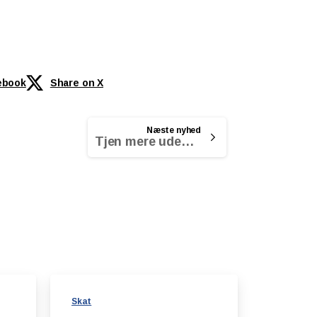
ebook
Share on X
Næste nyhed
Tjen mere uden topskat i 2021
Skat