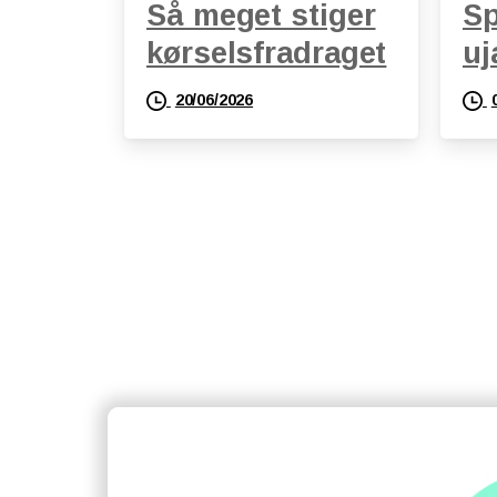
Så meget stiger
Sp
kørselsfradraget
uj
20/06/2026