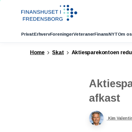
Privat
Erhverv
Foreninger
Veteraner
FinansNYT
Om os
Home
Skat
Aktiesparekontoen reduc
Aktiesp
afkast
Kim Valenti