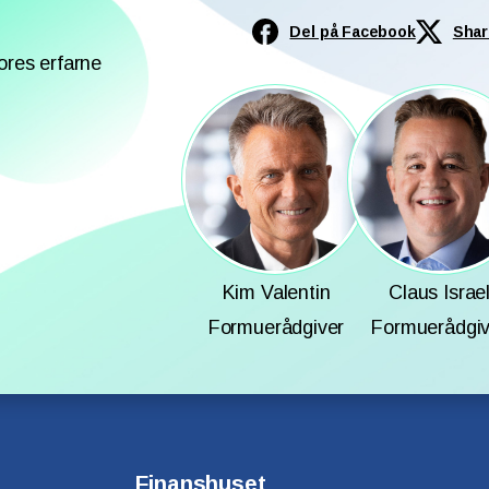
Del på Facebook
Shar
ores erfarne
Kim Valentin
Claus Israe
Formuerådgiver
Formuerådgiv
Finanshuset