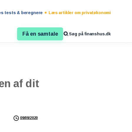
es tests & beregnere
Læs artikler om privatøkonomi
Få en samtale
Søg på finanshus.dk
en
af
dit
09/09/2020