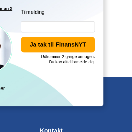
e on X
Tilmelding
Udkommer 2 gange om ugen.
Du kan altid framelde dig.
l
er
Kontakt