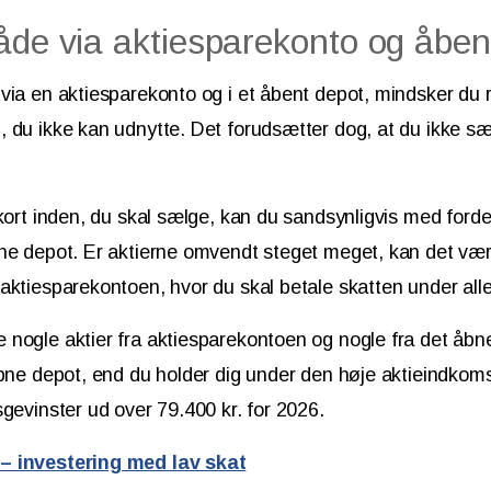
åde via aktiesparekonto og åben
via en aktiesparekonto og i et åbent depot, mindsker du ri
 du ikke kan udnytte. Det forudsætter dog, at du ikke sæl
 kort inden, du skal sælge, kan du sandsynligvis med ford
ne depot. Er aktierne omvendt steget meget, kan det vær
aktiesparekontoen, hvor du skal betale skatten under al
 nogle aktier fra aktiesparekontoen og nogle fra det åb
åbne depot, end du holder dig under den høje aktieindkoms
sgevinster ud over 79.400 kr. for 2026.
– investering med lav skat