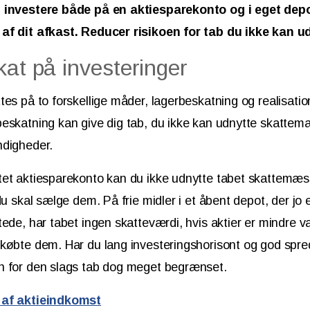
t investere både på en aktiesparekonto og i eget dep
af dit afkast. Reducer risikoen for tab du ikke kan u
kat på investeringer
tes på to forskellige måder, lagerbeskatning og realisati
beskatning kan give dig tab, du ikke kan udnytte skatte
ndigheder.
et aktiesparekonto kan du ikke udnytte tabet skattemæss
du skal sælge dem. På frie midler i et åbent depot, der jo 
tede, har tabet ingen skatteværdi, hvis aktier er mindre v
købte dem. Har du lang investeringshorisont og god spred
n for den slags tab dog meget begrænset.
 af aktieindkomst