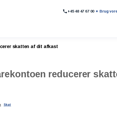
+45 48 47 67 00
Brug vor
erer skatten af dit afkast
arekontoen
reducerer
skatt
n
Skat