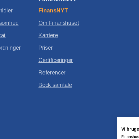
midler
FinansNYT
ksomhed
Om Finanshuset
kat
Karriere
rdninger
Priser
Certificeringer
Referencer
Book samtale
Vi bruge
Finanshuse