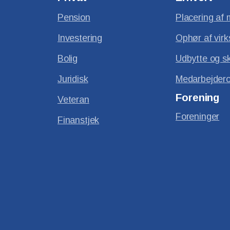
Pension
Placering af 
Investering
Ophør af vir
Bolig
Udbytte og s
Juridisk
Medarbejdero
Forening
Veteran
Foreninger
Finanstjek