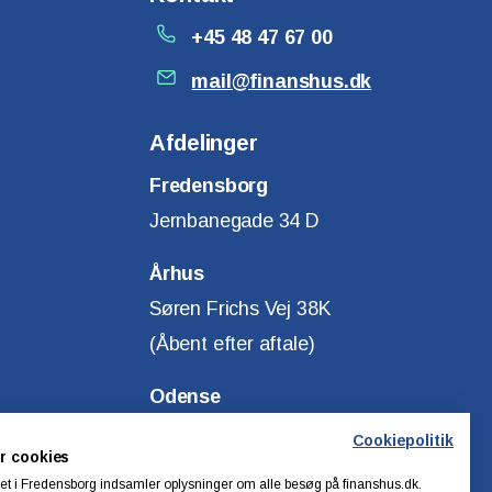
+45 48 47 67 00
mail@finanshus.dk
Afdelinger
Fredensborg
Jernbanegade 34 D
Århus
Søren Frichs Vej 38K
(Åbent efter aftale)
Odense
Klostervej 14
Cookiepolitik
r cookies
(Åbent efter aftale)
t i Fredensborg indsamler oplysninger om alle besøg på finanshus.dk.