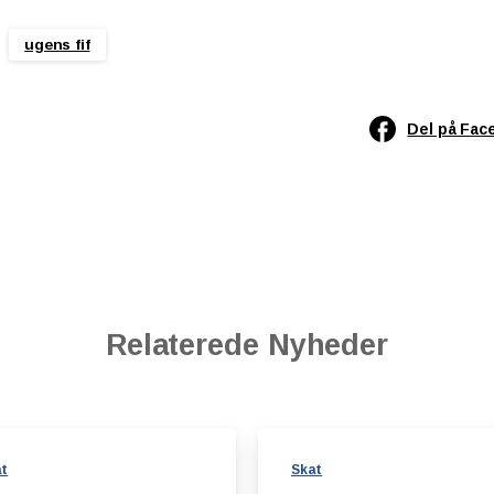
ugens fif
Del på Fac
Relaterede Nyheder
at
Skat