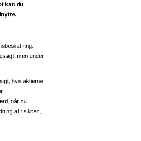
ot kan du
dnytte.
onsbeskatning.
mæssigt, men under
igt, hvis aktierne
er
ærd, når du
ning af risikoen,