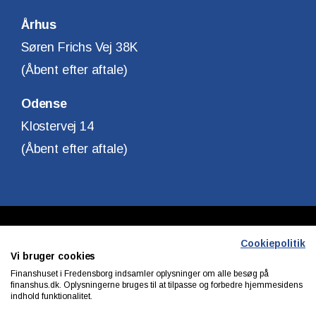
Århus
Søren Frichs Vej 38K
(Åbent efter aftale)
Odense
Klostervej 14
(Åbent efter aftale)
Copyright © Finanshuset i Fredensborg A/S
Cookiepolitik
Vi bruger cookies
CVR. Nr. 10140315
Finanshuset i Fredensborg indsamler oplysninger om alle besøg på
finanshus.dk. Oplysningerne bruges til at tilpasse og forbedre hjemmesidens
indhold funktionalitet.
Privatlivs & cookiepolitik