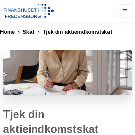
Ope
men
Home
Skat
Tjek din aktieindkomstskat
Tjek
din
aktieindkomstskat