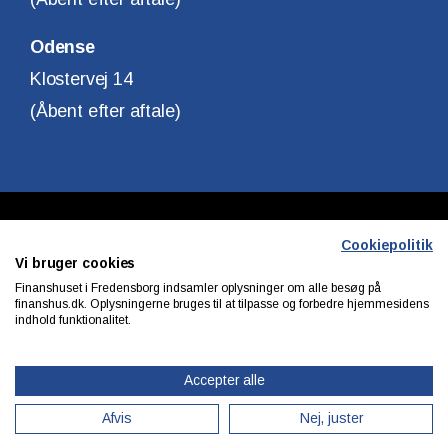
Odense
Klostervej 14
(Åbent efter aftale)
Copyright © Finanshuset i Fredensborg A/S
Cookiepolitik
Vi bruger cookies
CVR. Nr. 10140315
Finanshuset i Fredensborg indsamler oplysninger om alle besøg på
finanshus.dk. Oplysningerne bruges til at tilpasse og forbedre hjemmesidens
indhold funktionalitet.
Privatlivs & cookiepolitik
Accepter alle
Afvis
Nej, juster