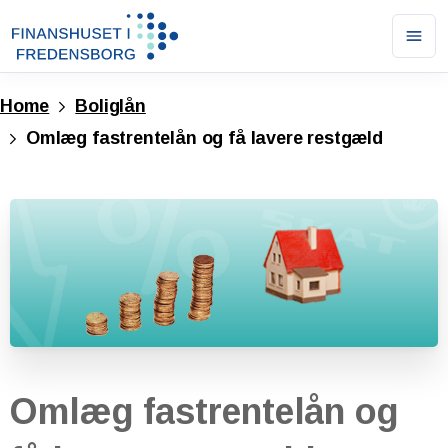
Ope
men
Home
Boliglån
Omlæg fastrentelån og få lavere restgæld
Omlæg
fastrentelån
og