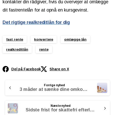
kontakter din rådgiver, hvis du overvejer at omlægge
dit fastrentelån for at opnå en kursgevinst.
Det rigtige realkreditlån for dig
fast rente
konvertere
omlægge lån
realkreditlån
rente
Del på Facebook
Share on X
Continue
Forrige nyhed
Reading
3 måder at sænke dine omkostninger
Næste nyhed
Sidste frist for skattefri efterlønspenge