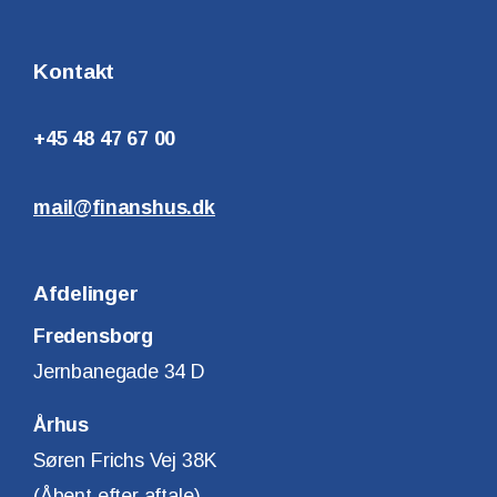
Kontakt
+45 48 47 67 00
mail@finanshus.dk
Afdelinger
Fredensborg
Jernbanegade 34 D
Århus
Søren Frichs Vej 38K
(Åbent efter aftale)