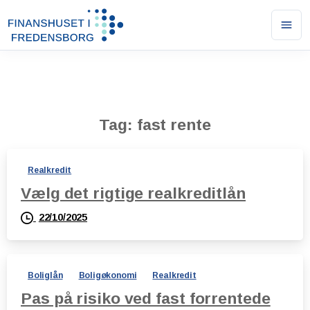
Ope
men
Tag:
fast rente
Realkredit
Vælg det rigtige realkreditlån
22/10/2025
Boliglån
Boligøkonomi
Realkredit
Pas på risiko ved fast forrentede