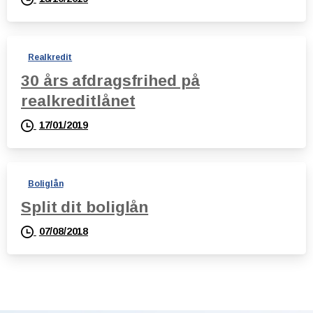
Realkredit
30 års afdragsfrihed på
realkreditlånet
17/01/2019
Boliglån
Split dit boliglån
07/08/2018