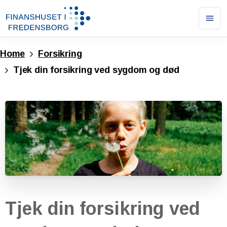
Ope
men
Home
Forsikring
Tjek din forsikring ved sygdom og død
Tjek
din
forsikring
ved