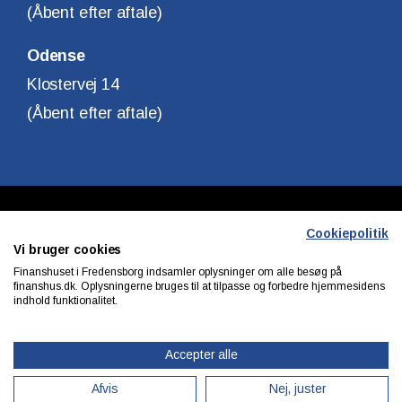
(Åbent efter aftale)
Odense
Klostervej 14
(Åbent efter aftale)
Copyright © Finanshuset i Fredensborg A/S
Cookiepolitik
Vi bruger cookies
CVR. Nr. 10140315
Finanshuset i Fredensborg indsamler oplysninger om alle besøg på
finanshus.dk. Oplysningerne bruges til at tilpasse og forbedre hjemmesidens
indhold funktionalitet.
Privatlivs & cookiepolitik
Accepter alle
Afvis
Nej, juster