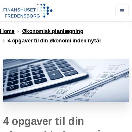
Ope
men
Home
Økonomisk planlægning
4 opgaver til din økonomi inden nytår
4
opgaver
til
din