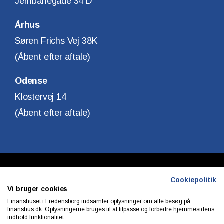
Jernbanegade 34 D
Århus
Søren Frichs Vej 38K
(Åbent efter aftale)
Odense
Klostervej 14
(Åbent efter aftale)
Copyright © Finanshuset i Fredensborg A/S
Cookiepolitik
Vi bruger cookies
CVR. Nr. 10140315
Finanshuset i Fredensborg indsamler oplysninger om alle besøg på
finanshus.dk. Oplysningerne bruges til at tilpasse og forbedre hjemmesidens
indhold funktionalitet.