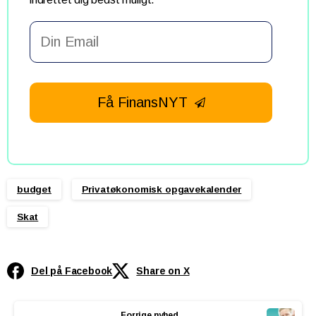
Business
Email
*
Få FinansNYT
budget
Privatøkonomisk opgavekalender
Skat
Del på Facebook
Share on X
Continue
Forrige nyhed