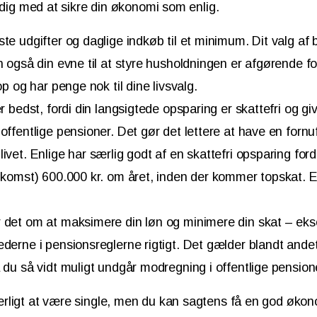
e dig med at sikre din økonomi som enlig.
te udgifter og daglige indkøb til et minimum. Dit valg af b
n også din evne til at styre husholdningen er afgørende fo
op og har penge nok til dine livsvalg.
r bedst, fordi din langsigtede opsparing er skattefri og gi
offentlige pensioner. Det gør det lettere at have en fornu
ivet. Enlige har særlig godt af en skattefri opsparing ford
dkomst) 600.000 kr. om året, inden der kommer topskat. E
.
 det om at maksimere din løn og minimere din skat – eks
derne i pensionsreglerne rigtigt. Det gælder blandt andet
 du så vidt muligt undgår modregning i offentlige pension
ligt at være single, men du kan sagtens få en god økonom