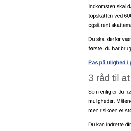
Indkomsten skal d
topskatten ved 600
også rent skattemæ
Du skal derfor vær
første, du har bru
Pas på ulighed i
3 råd til a
Som enlig er du n
muligheder. Målene
men risikoen er stø
Du kan indrette di