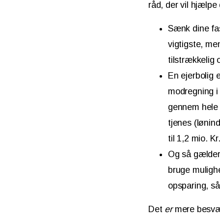
råd, der vil hjælp
Sænk dine fas
vigtigste, me
tilstrækkelig 
En ejerbolig e
modregning i 
gennem hele l
tjenes (lønin
til 1,2 mio. Kr
Og så gælder
bruge mulighe
opsparing, så
Det
er
mere besvær