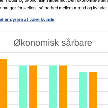
m alder og økonomisk sårbarhed. Den økonomiske sårb
amme gør forskellen i sårbarhed mellem mænd og kvinder.
det er dyrere at være kvinde