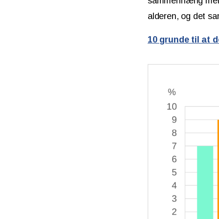
sammenhæng melle
alderen, og det s
10 grunde til at 