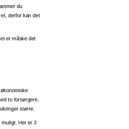
 rammer du
et, derfor kan det
 Det er måske det
i
e økonomiske
ed to forsørgere,
ikringer større.
 muligt. Her er 3