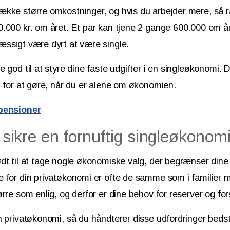
ække større omkostninger, og hvis du arbejder mere, så
.000 kr. om året. Et par kan tjene 2 gange 600.000 om år
ssigt være dyrt at være single.
e god til at styre dine faste udgifter i en singleøkonomi.
g for at gøre, når du er alene om økonomien.
 pensioner
t sikre en fornuftig singleøkonom
ødt til at tage nogle økonomiske valg, der begrænser din
 for din privatøkonomi er ofte de samme som i familier m
rre som enlig, og derfor er dine behov for reserver og fors
n privatøkonomi, så du håndterer disse udfordringer bedst