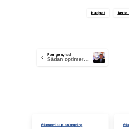
budget
faste 
Continue
Forrige nyhed
Sådan optimerer du din aktieindkomstskat
Reading
Økonomisk planlægning
Øko