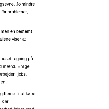
ngsevne. Jo mindre
 får problemer,
, men én bestemt
llene viser at
rudset regning på
end mænd. Enlige
rbejder i jobs,
gen.
gifterne til at købe
 klar