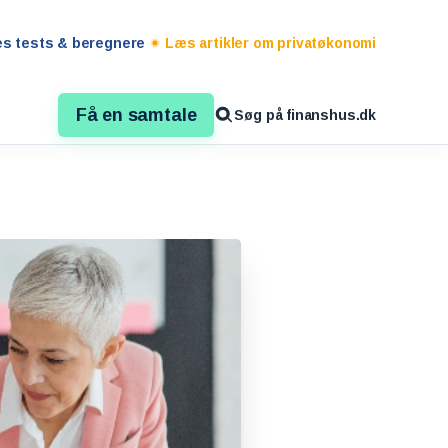
es tests & beregnere
Læs artikler om privatøkonomi
Få en samtale
Søg på finanshus.dk