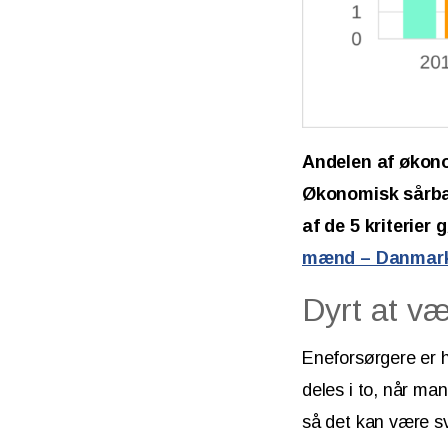
Andelen af økono
Økonomisk sårbar
af de 5 kriterier
mænd – Danmarks 
Dyrt at væ
Eneforsørgere er h
deles i to, når man
så det kan være sv