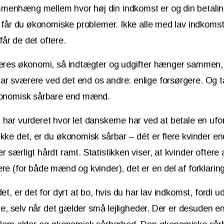
menhæng mellem hvor høj din indkomst er og din betali
re får du økonomiske problemer. Ikke alle med lav indkomst
år de det oftere.
 deres økonomi, så indtægter og udgifter hænger sammen
r sværere ved det end os andre: enlige forsørgere. Og ta
økonomisk sårbare end mænd.
 har vurderet hvor let danskerne har ved at betale en ufo
ikke det, er du økonomisk sårbar – dét er flere kvinder 
 særligt hårdt ramt. Statistikken viser, at kvinder oftere a
ere (for både mænd og kvinder), det er en del af forklarin
det, er det for dyrt at bo, hvis du har lav indkomst, fordi ud
tore, selv når det gælder små lejligheder. Der er desuden en