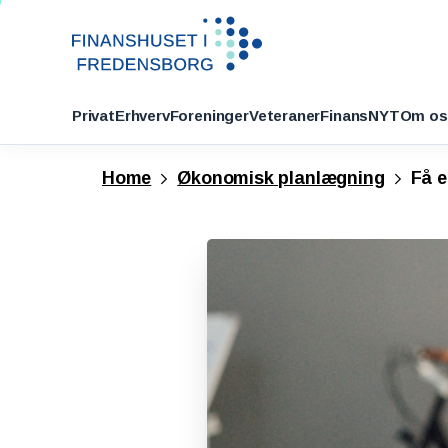
Privat
Erhverv
Foreninger
Veteraner
FinansNYT
Om os
Home
Økonomisk planlægning
Få e