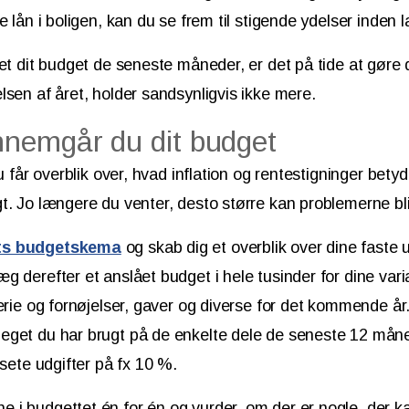
e lån i boligen, kan du se frem til stigende ydelser inden 
set dit budget de seneste måneder, er det på tide at gøre
lsen af året, holder sandsynligvis ikke mere.
nemgår du dit budget
du får overblik over, hvad inflation og rentestigninger bety
t. Jo længere du venter, desto større kan problemerne bl
ts budgetskema
og skab dig et overblik over dine faste u
 derefter et anslået budget i hele tusinder for dine variab
erie og fornøjelser, gaver og diverse for det kommende år. 
eget du har brugt på de enkelte dele de seneste 12 måne
dsete udgifter på fx 10 %.
i budgettet én for én og vurder, om der er nogle, der k