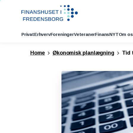
Privat
Erhverv
Foreninger
Veteraner
FinansNYT
Om os
Home
Økonomisk planlægning
Tid 