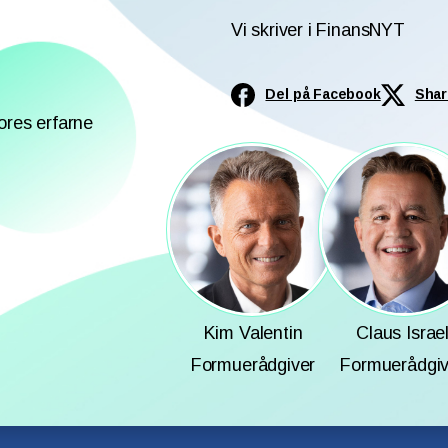
Vi skriver i FinansNYT
Del på Facebook
Shar
ores erfarne
Kim Valentin
Claus Israe
Formuerådgiver
Formuerådgiv