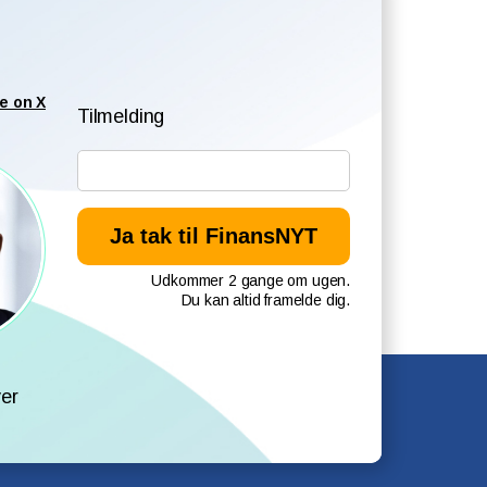
e on X
Tilmelding
Udkommer 2 gange om ugen.
Du kan altid framelde dig.
l
er