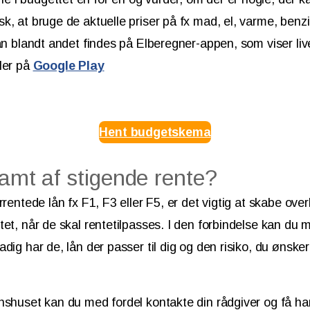
k, at bruge de aktuelle priser på fx mad, el, varme, benzi
kan blandt andet findes på Elberegner-appen, som viser live
ler på
Google Play
Hent budgetskema
ramt af stigende rente?
rrentede lån fx F1, F3 eller F5, er det vigtig at skabe over
tet, når de skal rentetilpasses. I den forbindelse kan du 
dig har de, lån der passer til dig og den risiko, du ønsker 
nshuset kan du med fordel kontakte din rådgiver og få h