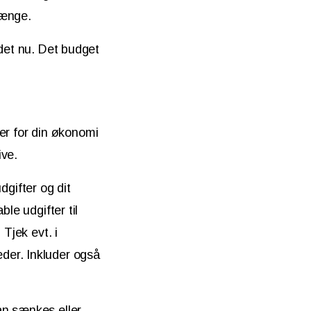
længe.
 det nu. Det budget
der for din økonomi
ive.
dgifter og dit
le udgifter til
Tjek evt. i
der. Inkluder også
an sænkes eller