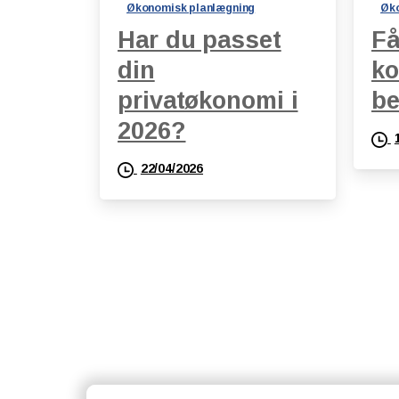
Økonomisk planlægning
Øko
Har du passet
Få
din
ko
privatøkonomi i
be
2026?
22/04/2026