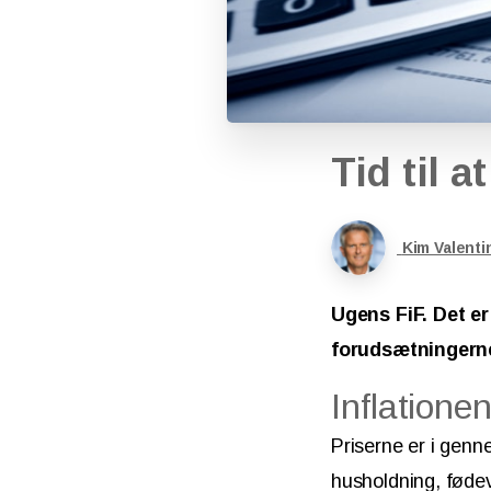
Tid
til
at
Kim Valenti
Ugens FiF. Det er
forudsætningerne
Inflatione
Priserne er i genn
husholdning, fødev