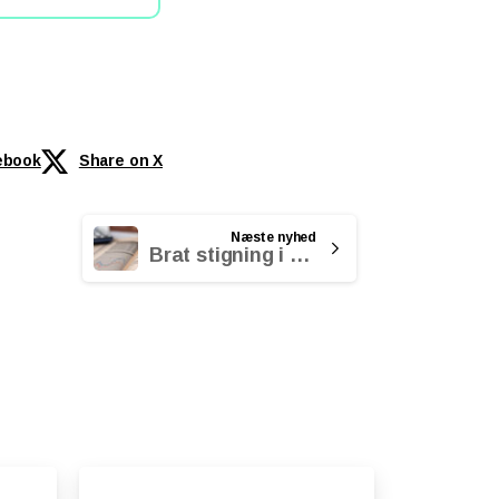
ebook
Share on X
Næste nyhed
Brat stigning i konkurser