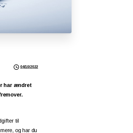
04/10/2022
ger har ændret
fremover.
ifter til
t mere, og har du