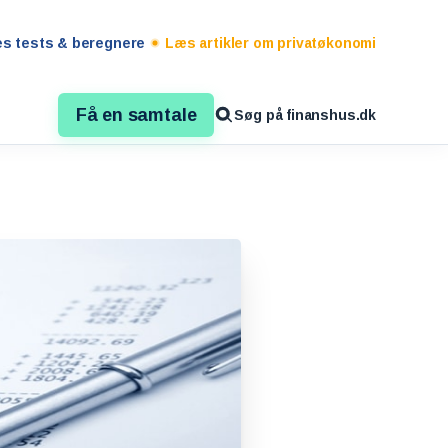
es tests & beregnere
Læs artikler om privatøkonomi
Få en samtale
Søg på finanshus.dk