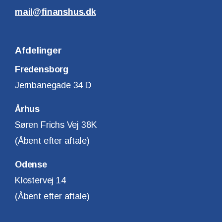
mail@finanshus.dk
Afdelinger
Fredensborg
Jernbanegade 34 D
Århus
Søren Frichs Vej 38K
(Åbent efter aftale)
Odense
Klostervej 14
(Åbent efter aftale)