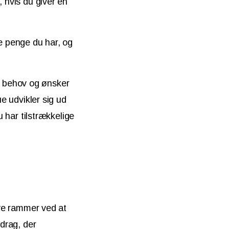
, hvis du giver en
ge penge du har, og
e behov og ønsker
ue udvikler sig ud
u har tilstrækkelige
ive rammer ved at
fdrag, der