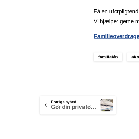
Få en uforpligtend
Vi hjælper gerne m
Familieoverdrage
familielån
øko
Continue
Forrige nyhed
Gør din privatøkonomi klar til 2023
Reading