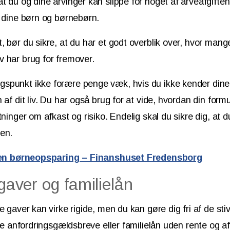
t du og dine arvinger kan slippe for noget af arveafgiften
l dine børn og børnebørn.
, bør du sikre, at du har et godt overblik over, hvor man
 har brug for fremover.
spunkt ikke forære penge væk, hvis du ikke kender din
 af dit liv. Du har også brug for at vide, hvordan din form
tninger om afkast og risiko. Endelig skal du sikre dig, at d
en.
il en børneopsparing – Finanshuset Fredensborg
 gaver og familielån
ve gaver kan virke rigide, men du kan gøre dig fri af de st
ere anfordringsgældsbreve eller familielån uden rente og a