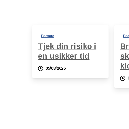
Formue
Fo
Tjek din risiko i
Br
en usikker tid
sk
kl
05/08/2026