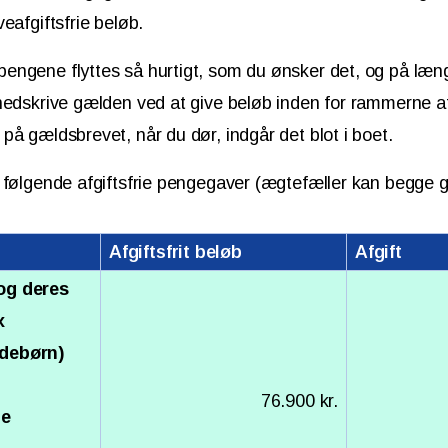
eafgiftsfrie beløb.
engene flyttes så hurtigt, som du ønsker det, og på læng
nedskrive gælden ved at give beløb inden for rammerne af
på gældsbrevet, når du dør, indgår det blot i boet.
 følgende afgiftsfrie pengegaver (ægtefæller kan begge g
Afgiftsfrit beløb
Afgift
og deres
x
ldebørn)
76.900 kr.
le