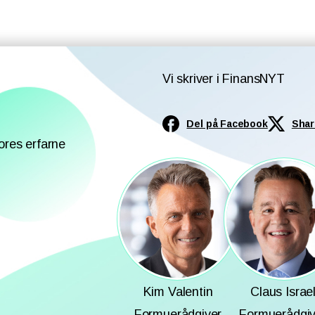
Vi skriver i FinansNYT
Del på Facebook
Shar
ores erfarne
Kim Valentin
Claus Israe
Formuerådgiver
Formuerådgiv