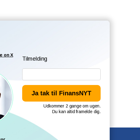
e on X
Tilmelding
Udkommer 2 gange om ugen.
Du kan altid framelde dig.
l
er