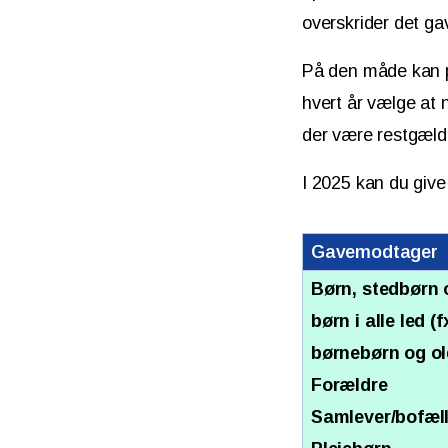
overskrider det gav
På den måde kan p
hvert år vælge at 
der være restgæld 
I 2025 kan du give
Gavemodtager
Børn, stedbørn 
børn i alle led (f
børnebørn og o
Forældre
Samlever/bofæl