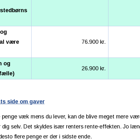
 stedbørns
 og
al være
76.900 kr.
n og
26.900 kr.
ælle)
ts side om gaver
e penge væk mens du lever, kan de blive meget mere værd
 dig selv. Det skyldes især renters rente-effekten. Jo læn
desto flere penge er der i sidste ende.