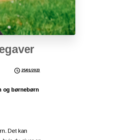
egaver
25/01/2023
rn og børnebørn
rn. Det kan