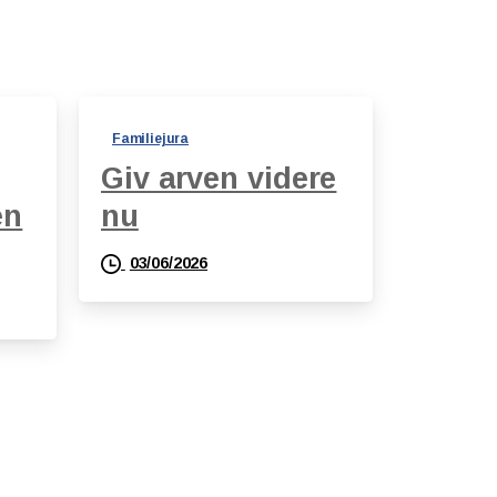
Familiejura
Giv arven videre
en
nu
03/06/2026