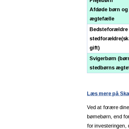
Plejebørn
Afdøde børn og
ægtefælle
Bedsteforældre
stedforældre(sk
gift)
Svigerbørn (bør
stedbørns ægtef
Læs mere på Ska
Ved at forære din
børnebørn, end for
for investeringen, 