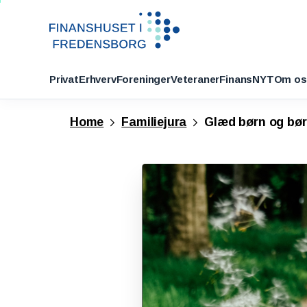
Privat
Erhverv
Foreninger
Veteraner
FinansNYT
Om os
Home
Familiejura
Glæd børn og bø