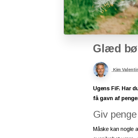
Glæd
bø
Kim Valenti
Ugens FiF. Har d
få gavn af penge
Giv penge 
Måske kan nogle af