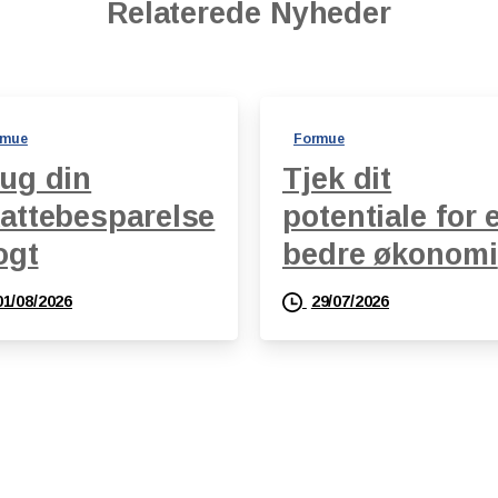
Relaterede Nyheder
rmue
Formue
ug din
Tjek dit
attebesparelse
potentiale for 
ogt
bedre økonomi
01/08/2026
29/07/2026