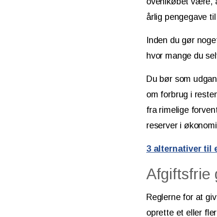
ovenikøbet være, a
årlig pengegave ti
Inden du gør noget
hvor mange du selv
Du bør som udgang
om forbrug i resten
fra rimelige forven
reserver i økonomi
3 alternativer t
Afgiftsfrie
Reglerne for at gi
oprette et eller fl