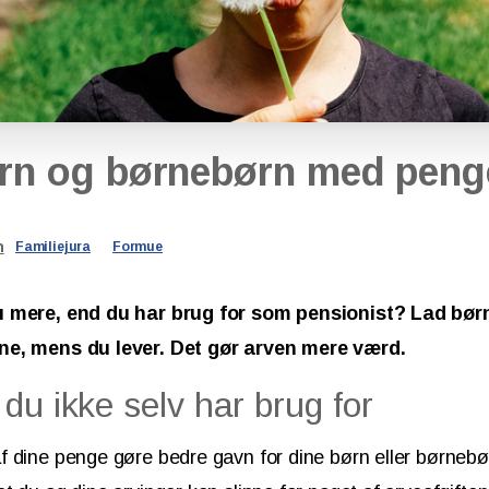
rn
og
børnebørn
med
peng
n
Familiejura
Formue
u mere, end du har brug for som pensionist? Lad bø
ne, mens du lever. Det gør arven mere værd.
du ikke selv har brug for
 dine penge gøre bedre gavn for dine børn eller børnebø