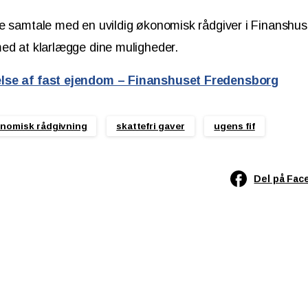
e samtale med en uvildig økonomisk rådgiver i Finanshus
ed at klarlægge dine muligheder.
lse af fast ejendom – Finanshuset Fredensborg
nomisk rådgivning
skattefri gaver
ugens fif
Del på Fac