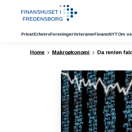
Privat
Erhverv
Foreninger
Veteraner
FinansNYT
Om os
Home
Makroøkonomi
Da renten fald