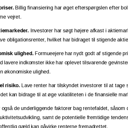
riser.
Billig finansiering har øget efterspørgslen efter bo
rne vejret.
tiemarkeder.
Investorer har søgt højere afkast i aktiema
ve obligationsrenter, hvilket har bidraget til stigende akti
omisk ulighed.
Formueejere har nydt godt af stigende pri
 lavere indkomster ikke har oplevet tilsvarende gevinster
en økonomiske ulighed.
l risiko.
Lave renter har tilskyndet investorer til at tage st
det kan bidrage til at øge volatiliteten i de finansielle ma
r også de underliggende faktorer bag rentefaldet, såsom
ktivitetsudvikling, samt de potentielle fremtidige tenden
ffentlig gæld kan påvirke renterne fremadrettet.