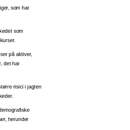
liger, som har
rkedet som
ekurser.
ser på aktiver,
, det har
ørre risici i jagten
rkeder.
 demografiske
ser, herunder