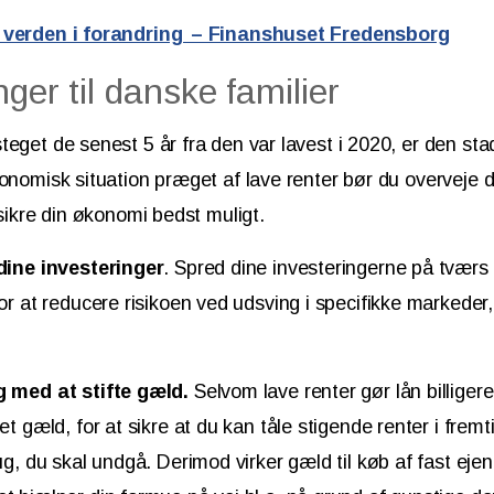
n verden i forandring – Finanshuset Fredensborg
nger til danske familier
eget de senest 5 år fra den var lavest i 2020, er den stadi
konomisk situation præget af lave renter bør du overveje d
 sikre din økonomi bedst muligt.
 dine investeringer
. Spred dine investeringerne på tværs 
for at reducere risikoen ved udsving i specifikke markeder,
.
g med at stifte gæld.
Selvom lave renter gør lån billiger
et gæld, for at sikre at du kan tåle stigende renter i frem
rug, du skal undgå. Derimod virker gæld til køb af fast ej