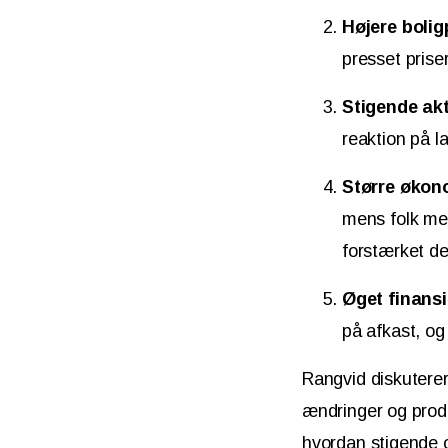
Højere boligp
presset prise
Stigende ak
reaktion på la
Større økon
mens folk med
forstærket d
Øget finansie
på afkast, og 
Rangvid diskutere
ændringer og produ
hvordan stigende o