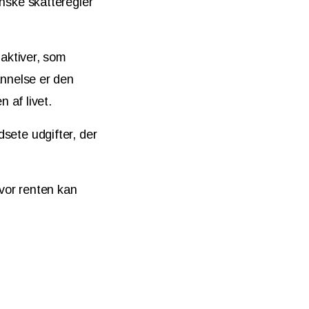
nske skatteregler
 aktiver, som
annelse er den
n af livet.
dsete udgifter, der
hvor renten kan