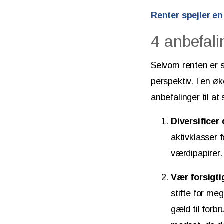
Renter spejler e
4 anbefali
Selvom renten er st
perspektiv. I en ø
anbefalinger til at
Diversificer
aktivklasser 
værdipapirer
Vær forsigti
stifte for meg
gæld til forb