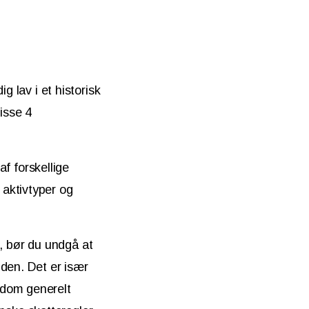
g lav i et historisk
isse 4
af forskellige
 aktivtyper og
e, bør du undgå at
tiden. Det er især
endom generelt