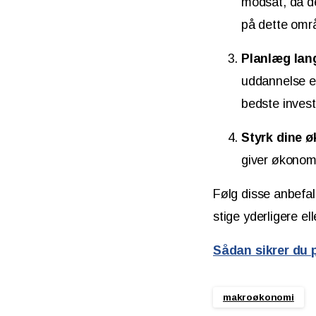
modsat, da de
på dette omr
Planlæg lang
uddannelse el
bedste investe
Styrk dine ø
giver økonom
Følg disse anbefali
stige yderligere e
Sådan sikrer du
makroøkonomi