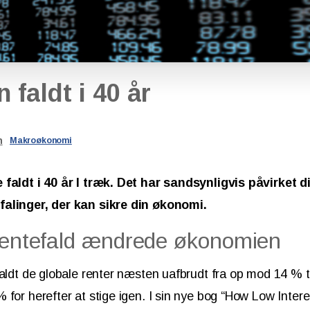
n
faldt
i
40
år
n
Makroøkonomi
 faldt i 40 år I træk. Det har sandsynligvis påvirket 
alinger, der kan sikre din økonomi.
 rentefald ændrede økonomien
aldt de globale renter næsten uafbrudt fra op mod 14 % til
 for herefter at stige igen. I sin nye bog “How Low Inte