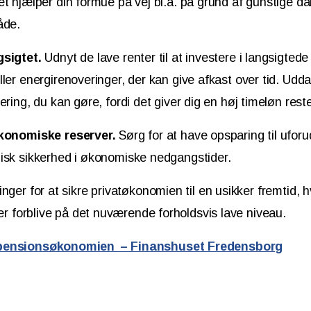
t hjælper din formue på vej bl.a. på grund af gunstige da
åde.
sigtet.
Udnyt de lave renter til at investere i langsigtede
ler energirenoveringer, der kan give afkast over tid. Udd
ring, du kan gøre, fordi det giver dig en høj timeløn reste
konomiske reserver.
Sørg for at have opsparing til uforu
isk sikkerhed i økonomiske nedgangstider.
nger for at sikre privatøkonomien til en usikker fremtid, 
ller forblive på det nuværende forholdsvis lave niveau.
 pensionsøkonomien – Finanshuset Fredensborg