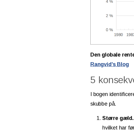
Den globale rente
Rangvid’s Blog
5 konsekv
I bogen identifice
skubbe på.
Større gæld.
hvilket har f