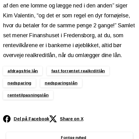
af den ene lomme og lægge ned i den anden” siger
Kim Valentin, “og det er som regel en dyr fornøjelse,
hvor du betaler for de samme penge 2 gange!” Samlet
set mener Finanshuset i Fredensborg, at du, som
rentevilkårene er i bankerne i øjeblikket, altid bør
overveje realkreditlån, når du omlægger dine lån.
afdragsfrie lån
fast forrentet realkrditlån
nedsparing
nedsparingslån
rentetilpasningslån
Del på Facebook
Share on X
Continue
Forrige nyhed