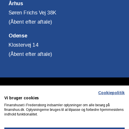
Århus
Søren Frichs Vej 38K
(Åbent efter aftale)
Odense
Klostervej 14
(Åbent efter aftale)
Copyright © Finanshuset i Fredensborg A/S
Cookiepolitik
Vi bruger cookies
CVR. Nr. 10140315
Finanshuset i Fredensborg indsamler oplysninger om alle besøg på
finanshus.dk. Oplysningerne bruges til at tilpasse og forbedre hjemmesidens
indhold funktionalitet.
Privatlivs & cookiepolitik