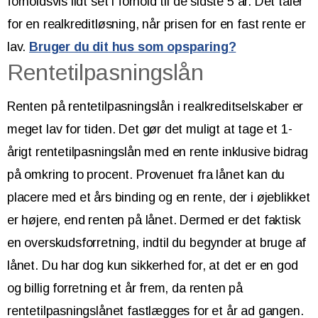
forholdsvis lidt set i forhold til de sidste 5 år. Det taler
for en realkreditløsning, når prisen for en fast rente er
lav.
Bruger du dit hus som opsparing?
Rentetilpasningslån
Renten på rentetilpasningslån i realkreditselskaber er
meget lav for tiden. Det gør det muligt at tage et 1-
årigt rentetilpasningslån med en rente inklusive bidrag
på omkring to procent. Provenuet fra lånet kan du
placere med et års binding og en rente, der i øjeblikket
er højere, end renten på lånet. Dermed er det faktisk
en overskudsforretning, indtil du begynder at bruge af
lånet. Du har dog kun sikkerhed for, at det er en god
og billig forretning et år frem, da renten på
rentetilpasningslånet fastlægges for et år ad gangen.