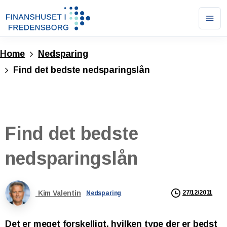
Ope
men
Home
Nedsparing
Find det bedste nedsparingslån
Find
det
bedste
nedsparingslån
Kim Valentin
27/12/2011
Nedsparing
Det er meget forskelligt, hvilken type der er bedst